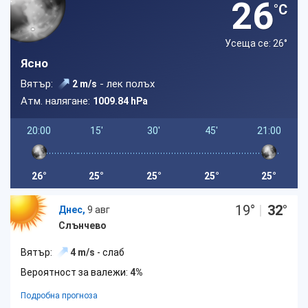
26
°C
Усеща се: 26
°
Ясно
Вятър:
- лек полъх
2 m/s
Атм. налягане:
1009.84 hPa
20:00
15'
30'
45'
21:00
26°
25°
25°
25°
25°
19
°
|
32
°
Днес,
9 авг
Слънчево
Вятър:
4 m/s
- слаб
Вероятност за валежи:
4%
Подробна прогноза