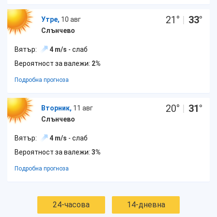
21
°
|
33
°
Утре,
10 авг
Слънчево
Вятър:
4 m/s
- слаб
Вероятност за валежи:
2%
Подробна прогноза
20
°
|
31
°
Вторник,
11 авг
Слънчево
Вятър:
4 m/s
- слаб
Вероятност за валежи:
3%
Подробна прогноза
24-часова
14-дневна