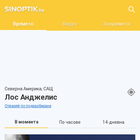
Времето
Видео
За времето
Северна Америка, САЩ
Лос Анджелис
Отваряй по подразбиране
В момента
По часове
14-дневна