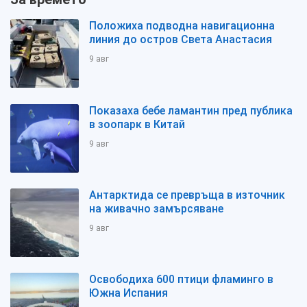
Положиха подводна навигационна
линия до остров Света Анастасия
9 авг
Показаха бебе ламантин пред публика
в зоопарк в Китай
9 авг
Антарктида се превръща в източник
на живачно замърсяване
9 авг
Освободиха 600 птици фламинго в
Южна Испания