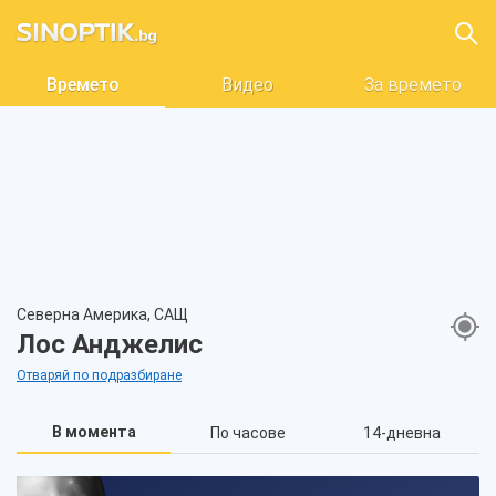
Времето
Видео
За времето
Северна Америка, САЩ
Лос Анджелис
Отваряй по подразбиране
В момента
По часове
14-дневна