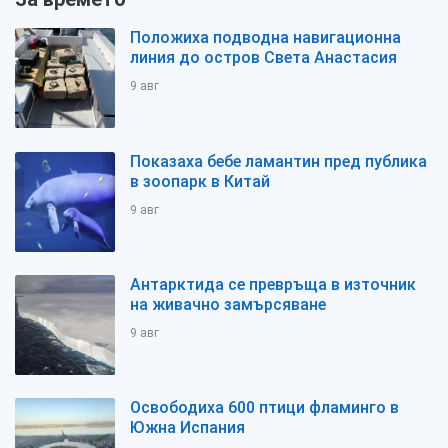
Положиха подводна навигационна
линия до остров Света Анастасия
9 авг
Показаха бебе ламантин пред публика
в зоопарк в Китай
9 авг
Антарктида се превръща в източник
на живачно замърсяване
9 авг
Освободиха 600 птици фламинго в
Южна Испания