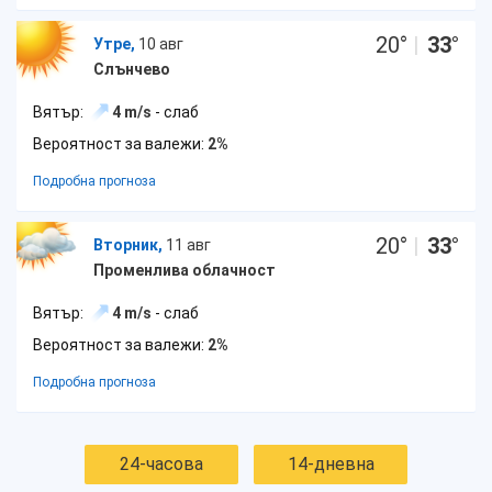
20
°
|
33
°
Утре,
10 авг
Слънчево
Вятър:
4 m/s
- слаб
Вероятност за валежи:
2%
Подробна прогноза
20
°
|
33
°
Вторник,
11 авг
Променлива облачност
Вятър:
4 m/s
- слаб
Вероятност за валежи:
2%
Подробна прогноза
24-часова
14-дневна