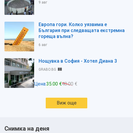
9 авг
Европа гори. Колко уязвима е
България при следващата екстремна
гореща вълна?
6 авг
Нощувка в София - Хотел Диана 3
GRABO.BG
Цена:
35.00 €
40.00 €
Виж още
Снимка на деня