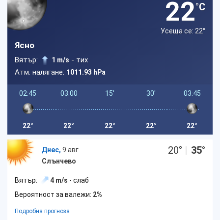
22
°C
Усеща се: 22
°
Ясно
Вятър:
- тих
1 m/s
Атм. налягане:
1011.93 hPa
02:45
03:00
15'
30'
03:45
22°
22°
22°
22°
22°
20
°
|
35
°
Днес,
9 авг
Слънчево
Вятър:
4 m/s
- слаб
Вероятност за валежи:
2%
Подробна прогноза