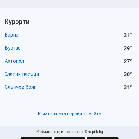
Курорти
Варна
31
°
Бургас
29
°
Ахтопол
27
°
Златни пясъци
30
°
Слънчев бряг
31
°
Към пълната версия на сайта
Мобилното приложение на Sinoptik.bg