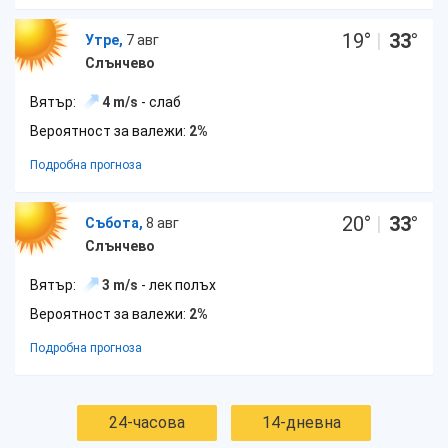
19
°
|
33
°
Утре,
7 авг
Слънчево
Вятър:
4 m/s
- слаб
Вероятност за валежи:
2%
Подробна прогноза
20
°
|
33
°
Събота,
8 авг
Слънчево
Вятър:
3 m/s
- лек полъх
Вероятност за валежи:
2%
Подробна прогноза
24-часова
14-дневна