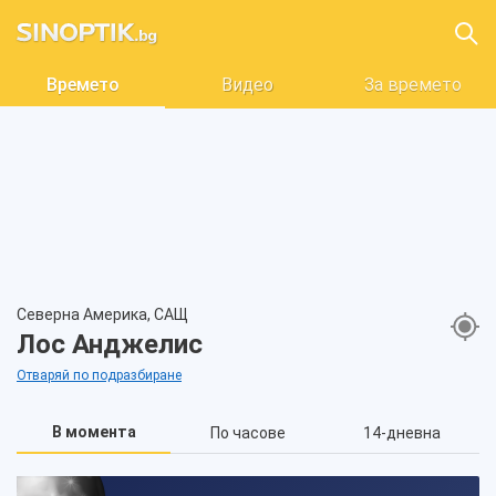
Времето
Видео
За времето
Северна Америка, САЩ
Лос Анджелис
Отваряй по подразбиране
В момента
По часове
14-дневна