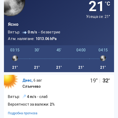
21
°C
Усеща се: 21
°
Ясно
Вятър:
- безветрие
0 m/s
Атм. налягане:
1013.06 hPa
03:15
30'
45'
04:00
04:15
21°
21°
21°
21°
21°
19
°
|
32
°
Днес,
6 авг
Слънчево
Вятър:
4 m/s
- слаб
Вероятност за валежи:
2%
Подробна прогноза