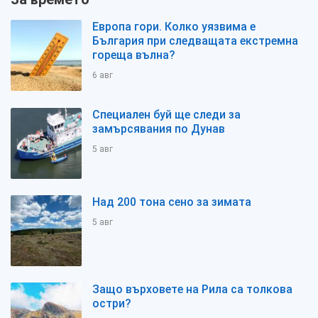
Европа гори. Колко уязвима е
България при следващата екстремна
гореща вълна?
6 авг
Специален буй ще следи за
замърсявания по Дунав
5 авг
Над 200 тона сено за зимата
5 авг
Защо върховете на Рила са толкова
остри?