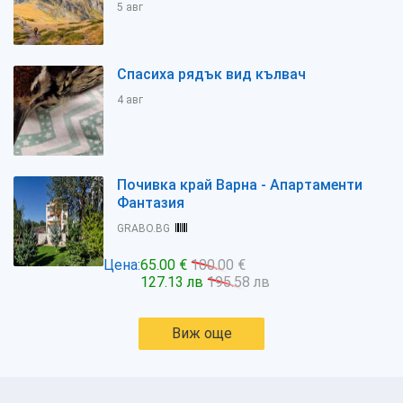
5 авг
Спасиха рядък вид кълвач
4 авг
Почивка край Варна - Апартаменти
Фантазия
GRABO.BG
Цена:
65.00 €
100.00 €
127.13 лв
195.58 лв
Виж още