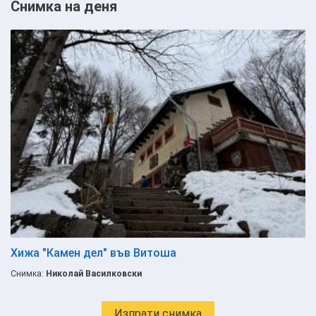
Снимка на деня
Хижа "Камен дел" във Витоша
Снимка:
Николай Василковски
Изпрати снимка