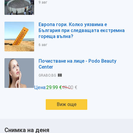
9 авг
Европа гори. Колко уязвима е
България при следващата екстремна
гореща вълна?
6 авг
Почистване на лице - Podo Beauty
Center
GRABO.BG
Цена:
29.99 €
49.00 €
Виж още
Снимка на деня