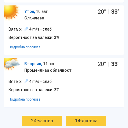
20
°
|
33
°
Утре,
10 авг
Слънчево
Вятър:
4 m/s
- слаб
Вероятност за валежи:
2%
Подробна прогноза
20
°
|
33
°
Вторник,
11 авг
Променлива облачност
Вятър:
4 m/s
- слаб
Вероятност за валежи:
2%
Подробна прогноза
24-часова
14-дневна