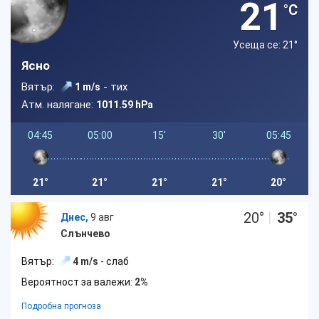
21
°C
Усеща се: 21
°
Ясно
Вятър:
- тих
1 m/s
Атм. налягане:
1011.59 hPa
04:45
05:00
15'
30'
05:45
21°
21°
21°
21°
20°
20
°
|
35
°
Днес,
9 авг
Слънчево
Вятър:
4 m/s
- слаб
Вероятност за валежи:
2%
Подробна прогноза