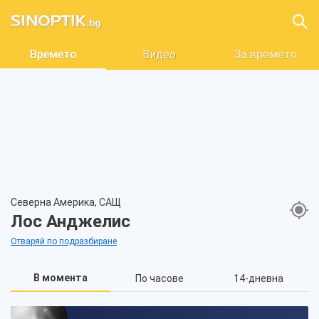
Времето
Видео
За времето
Северна Америка, САЩ
Лос Анджелис
Отваряй по подразбиране
В момента
По часове
14-дневна