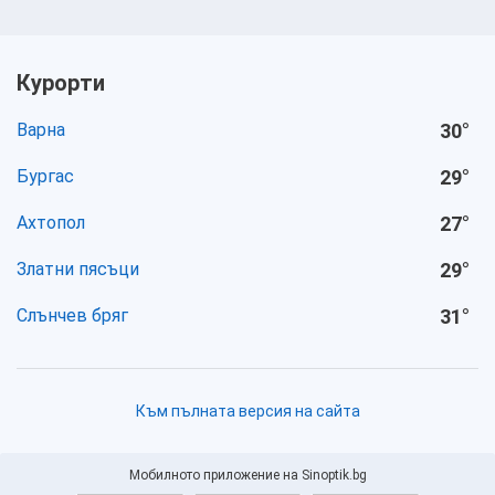
Курорти
Варна
30
°
Бургас
29
°
Ахтопол
27
°
Златни пясъци
29
°
Слънчев бряг
31
°
Към пълната версия на сайта
Мобилното приложение на Sinoptik.bg