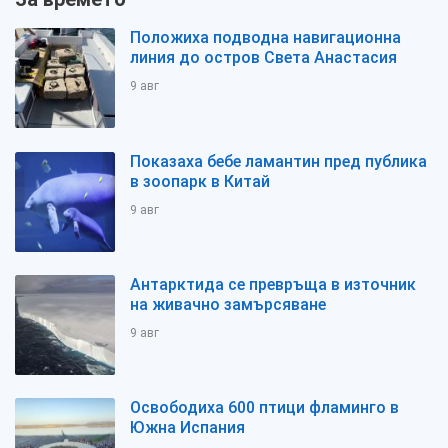
Положиха подводна навигационна
линия до остров Света Анастасия
9 авг
Показаха бебе ламантин пред публика
в зоопарк в Китай
9 авг
Антарктида се превръща в източник
на живачно замърсяване
9 авг
Освободиха 600 птици фламинго в
Южна Испания