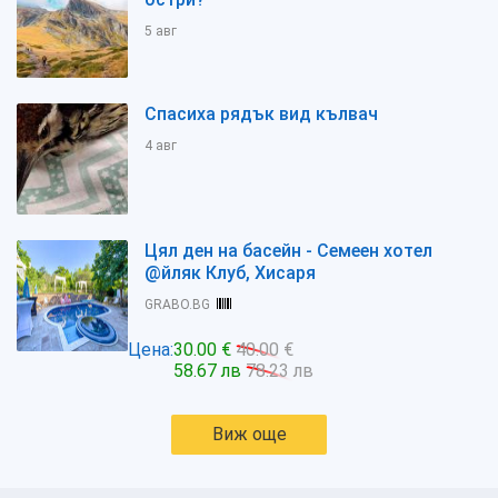
5 авг
Спасиха рядък вид кълвач
4 авг
Цял ден на басейн - Семеен хотел
@йляк Клуб, Хисаря
GRABO.BG
Цена:
30.00 €
40.00 €
58.67 лв
78.23 лв
Виж още