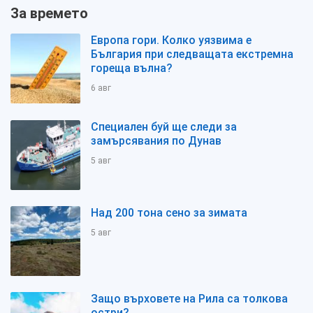
За времето
Европа гори. Колко уязвима е
България при следващата екстремна
гореща вълна?
6 авг
Специален буй ще следи за
замърсявания по Дунав
5 авг
Над 200 тона сено за зимата
5 авг
Защо върховете на Рила са толкова
остри?