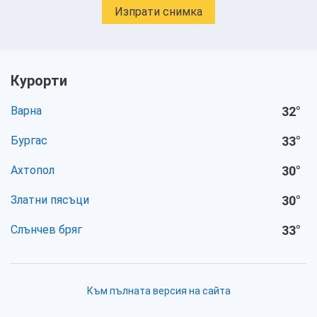
Изпрати снимка
Курорти
Варна
32
°
Бургас
33
°
Ахтопол
30
°
Златни пясъци
30
°
Слънчев бряг
33
°
Към пълната версия на сайта