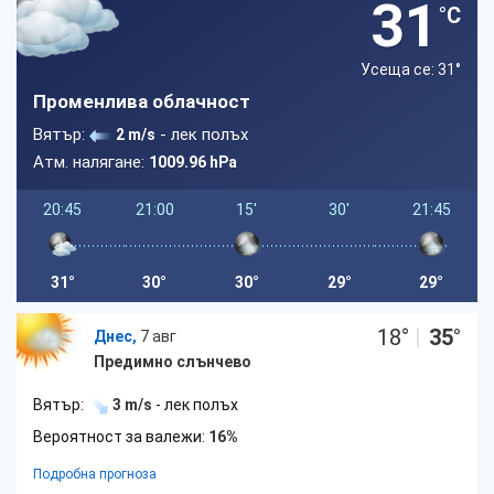
31
°C
Усеща се: 31
°
Променлива облачност
Вятър:
- лек полъх
2 m/s
Атм. налягане:
1009.96 hPa
20:45
21:00
15'
30'
21:45
31°
30°
30°
29°
29°
18
°
|
35
°
Днес,
7 авг
Предимно слънчево
Вятър:
3 m/s
- лек полъх
Вероятност за валежи:
16%
Подробна прогноза