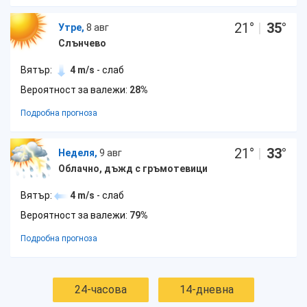
21
°
|
35
°
Утре,
8 авг
Слънчево
Вятър:
4 m/s
- слаб
Вероятност за валежи:
28%
Подробна прогноза
21
°
|
33
°
Неделя,
9 авг
Облачно, дъжд с гръмотевици
Вятър:
4 m/s
- слаб
Вероятност за валежи:
79%
Подробна прогноза
24-часова
14-дневна