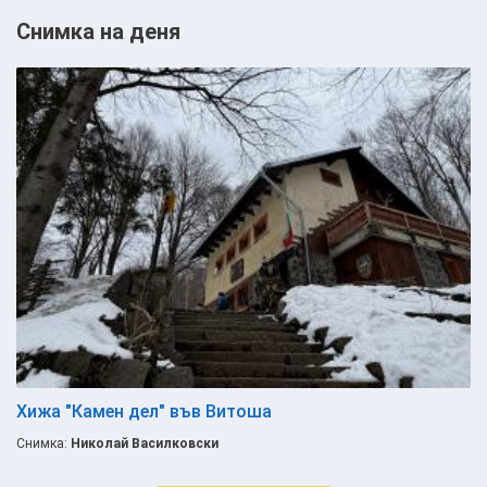
Снимка на деня
Хижа "Камен дел" във Витоша
Снимка:
Николай Василковски