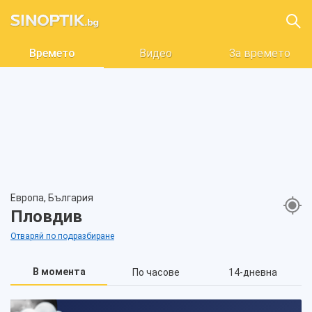
Времето
Видео
За времето
Европа, България
Пловдив
Отваряй по подразбиране
В момента
По часове
14-дневна