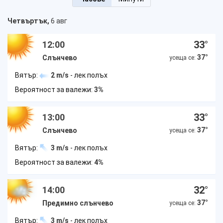
Четвъртък,
6 авг
33
°
12:00
37
°
Слънчево
усеща се:
Вятър:
2 m/s
- лек полъх
Вероятност за валежи:
3%
33
°
13:00
37
°
Слънчево
усеща се:
Вятър:
3 m/s
- лек полъх
Вероятност за валежи:
4%
32
°
14:00
37
°
Предимно слънчево
усеща се:
Вятър:
3 m/s
- лек полъх