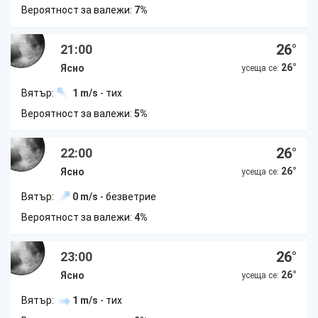
Вероятност за валежи:
7%
26
°
21:00
26
°
Ясно
усеща се:
Вятър:
1 m/s
- тих
Вероятност за валежи:
5%
26
°
22:00
26
°
Ясно
усеща се:
Вятър:
0 m/s
- безветрие
Вероятност за валежи:
4%
26
°
23:00
26
°
Ясно
усеща се:
Вятър:
1 m/s
- тих