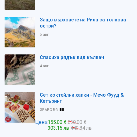
Защо върховете на Рила са толкова
остри?
5 авг
Спасиха рядък вид кълвач
4 авг
Сет коктейлни хапки - Мечо Фууд &
Кетъринг
GRABO.BG
Цена:
155.00 €
230.00 €
303.15 лв
449.84 лв