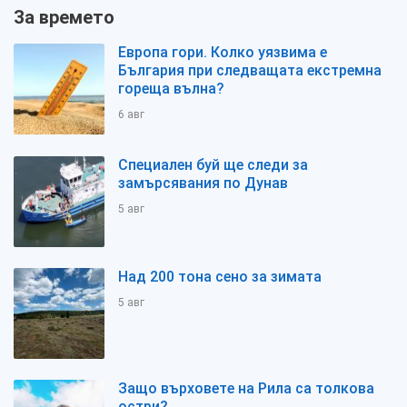
За времето
Европа гори. Колко уязвима е
България при следващата екстремна
гореща вълна?
6 авг
Специален буй ще следи за
замърсявания по Дунав
5 авг
Над 200 тона сено за зимата
5 авг
Защо върховете на Рила са толкова
остри?