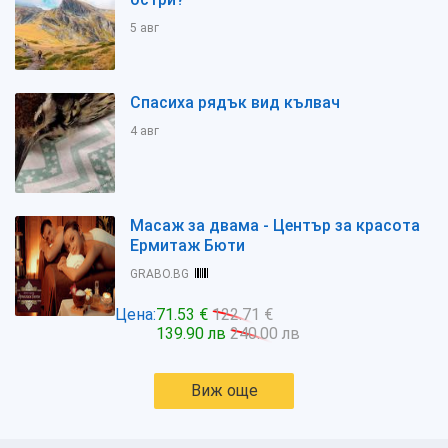
5 авг
Спасиха рядък вид кълвач
4 авг
Масаж за двама - Център за красота
Ермитаж Бюти
GRABO.BG
Цена:
71.53 €
122.71 €
139.90 лв
240.00 лв
Виж още