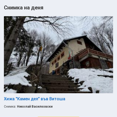
Снимка на деня
Хижа "Камен дел" във Витоша
Снимка:
Николай Василковски