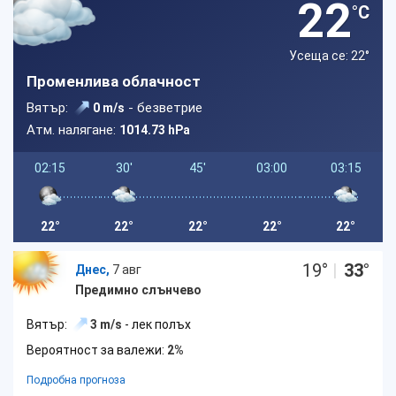
22
°C
Усеща се: 22
°
Променлива облачност
Вятър:
- безветрие
0 m/s
Атм. налягане:
1014.73 hPa
02:15
30'
45'
03:00
03:15
22°
22°
22°
22°
22°
19
°
|
33
°
Днес,
7 авг
Предимно слънчево
Вятър:
3 m/s
- лек полъх
Вероятност за валежи:
2%
Подробна прогноза