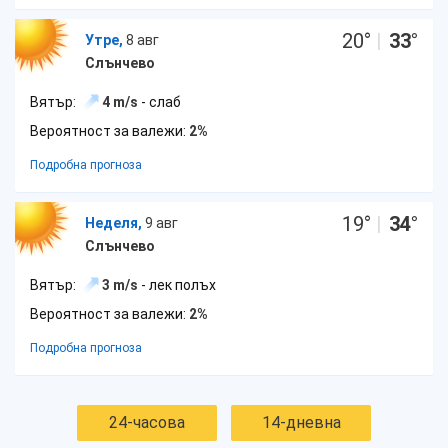
20
°
|
33
°
Утре,
8 авг
Слънчево
Вятър:
4 m/s
- слаб
Вероятност за валежи:
2%
Подробна прогноза
19
°
|
34
°
Неделя,
9 авг
Слънчево
Вятър:
3 m/s
- лек полъх
Вероятност за валежи:
2%
Подробна прогноза
24-часова
14-дневна