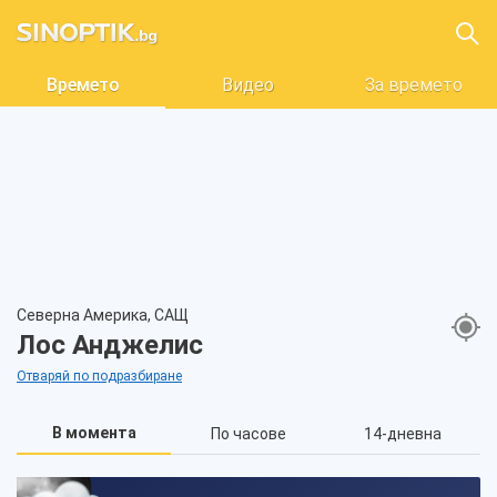
Времето
Видео
За времето
Северна Америка, САЩ
Лос Анджелис
Отваряй по подразбиране
В момента
По часове
14-дневна