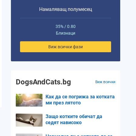
Намаляващ полумесец
35% / 0.80
Близнаци
Виж всички фази
DogsAndCats.bg
Виж всички
Как да се погрижа за котката
ми през лятото
Защо котките обичат да
седят нависоко