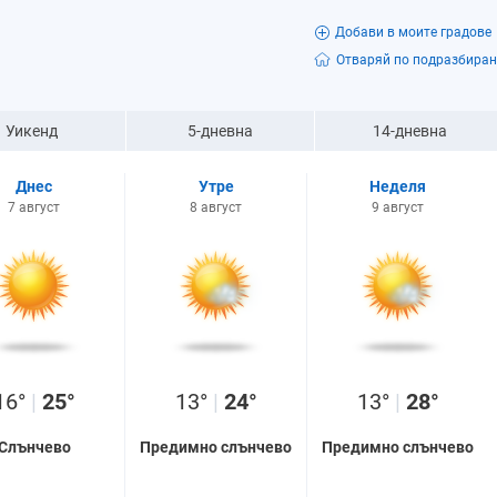
Добави в моите градове
Отваряй по подразбиран
Уикенд
5-дневна
14-дневна
Днес
Утре
Неделя
7 август
8 август
9 август
16°
|
25°
13°
|
24°
13°
|
28°
Слънчево
Предимно слънчево
Предимно слънчево