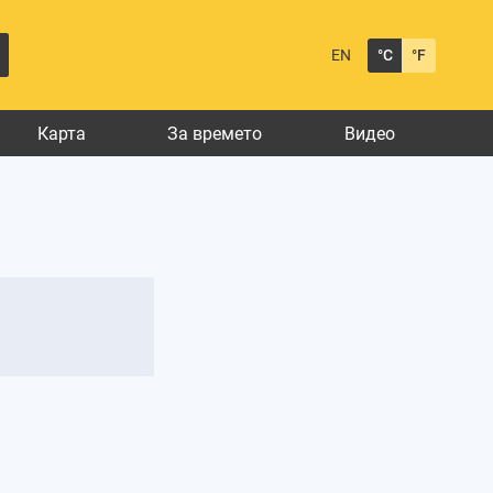
EN
°C
°F
Карта
За времето
Видео