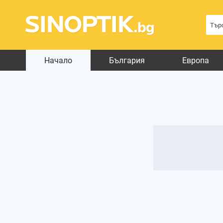
Начало
България
Европа