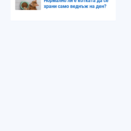
Нормално ли е котката да се
храни само веднъж на ден?