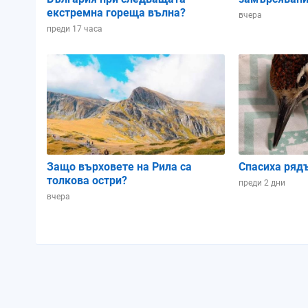
екстремна гореща вълна?
вчера
преди 17 часа
Защо върховете на Рила са
Спасиха ряд
толкова остри?
преди 2 дни
вчера