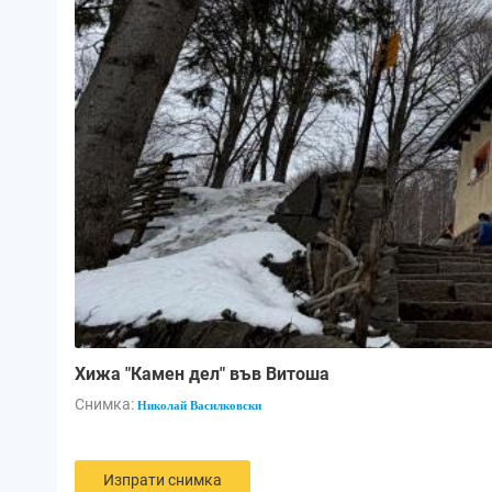
Хижа "Камен дел" във Витоша
Снимка:
Николай Василковски
Изпрати снимка