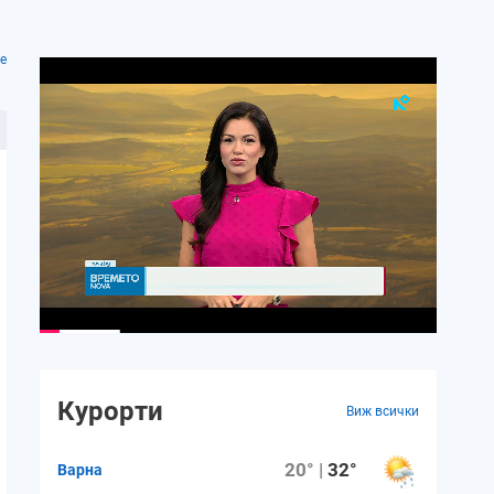
е
Курорти
Виж всички
20° |
32°
Варна