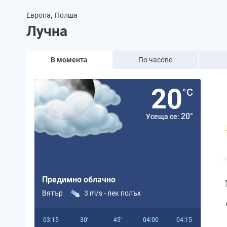
,
Европа
Полша
Лучна
В момента
По часове
20
°C
20°
Усеща се:
Предимно облачно
Вятър
3 m/s -
лек полъх
03:15
30'
45'
04:00
04:15