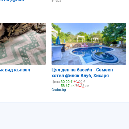
вчера
ък вид кълвач
Цял ден на басейн - Семеен
хотел @йляк Клуб, Хисаря
Цена:
30.00 €
40.00 €
58.67 лв
78.23 лв
Grabo.bg