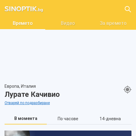
Времето
Видео
За времето
Европа, Италия
Лурате Качивио
Отваряй по подразбиране
В момента
По часове
14-дневна