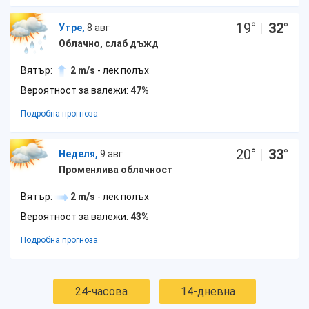
19
°
|
32
°
Утре,
8 авг
Облачно, слаб дъжд
Вятър:
2 m/s
- лек полъх
Вероятност за валежи:
47%
Подробна прогноза
20
°
|
33
°
Неделя,
9 авг
Променлива облачност
Вятър:
2 m/s
- лек полъх
Вероятност за валежи:
43%
Подробна прогноза
24-часова
14-дневна