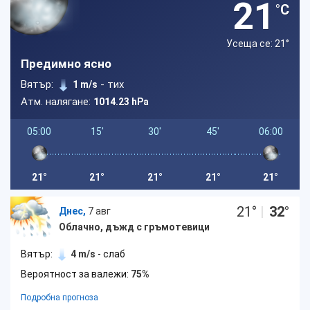
21
°C
Усеща се: 21
°
Предимно ясно
Вятър:
- тих
1 m/s
Атм. налягане:
1014.23 hPa
05:00
15'
30'
45'
06:00
21°
21°
21°
21°
21°
21
°
|
32
°
Днес,
7 авг
Облачно, дъжд с гръмотевици
Вятър:
4 m/s
- слаб
Вероятност за валежи:
75%
Подробна прогноза