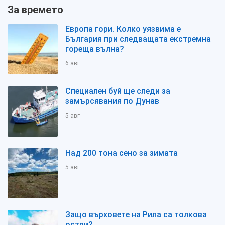
За времето
Европа гори. Колко уязвима е
България при следващата екстремна
гореща вълна?
6 авг
Специален буй ще следи за
замърсявания по Дунав
5 авг
Над 200 тона сено за зимата
5 авг
Защо върховете на Рила са толкова
остри?