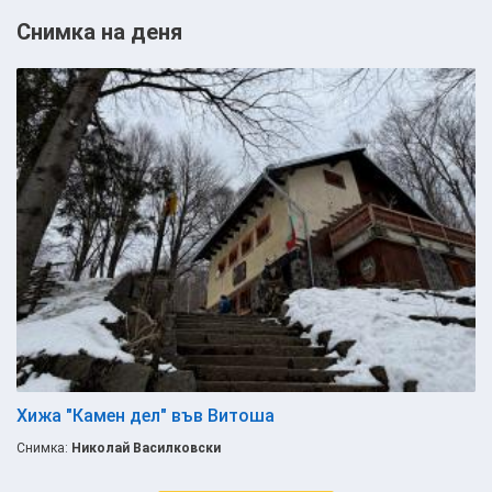
Снимка на деня
Хижа "Камен дел" във Витоша
Снимка:
Николай Василковски