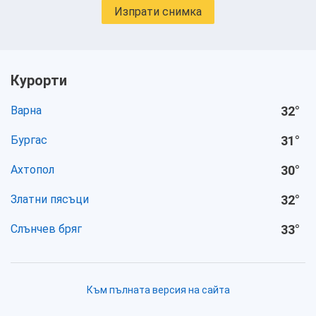
Изпрати снимка
Курорти
Варна
32
°
Бургас
31
°
Ахтопол
30
°
Златни пясъци
32
°
Слънчев бряг
33
°
Към пълната версия на сайта