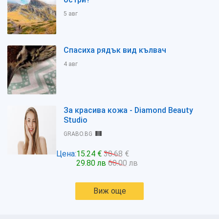
5 авг
Спасиха рядък вид кълвач
4 авг
За красива кожа - Diamond Beauty
Studio
GRABO.BG
Цена:
15.24 €
30.68 €
29.80 лв
60.00 лв
Виж още