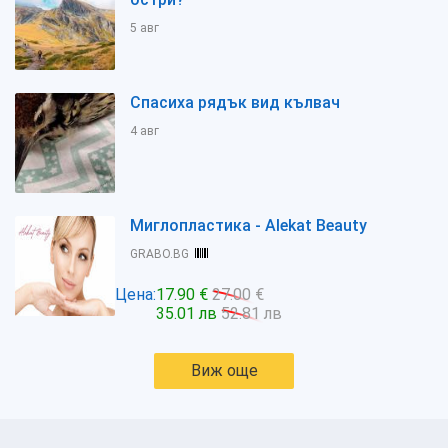
5 авг
Спасиха рядък вид кълвач
4 авг
Миглопластика - Alekat Beauty
GRABO.BG
Цена:
17.90 €
27.00 €
35.01 лв
52.81 лв
Виж още