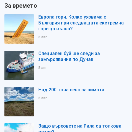
За времето
Европа гори. Колко уязвима е
България при следващата екстремна
гореща вълна?
6 авг
Специален буй ще следи за
замърсявания по Дунав
5 авг
Над 200 тона сено за зимата
5 авг
Защо върховете на Рила са толкова
остри?