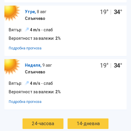
19
°
|
34
°
Утре,
8 авг
Слънчево
Вятър:
4 m/s
- слаб
Вероятност за валежи:
2%
Подробна прогноза
19
°
|
34
°
Неделя,
9 авг
Слънчево
Вятър:
4 m/s
- слаб
Вероятност за валежи:
2%
Подробна прогноза
24-часова
14-дневна