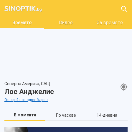
Времето
Видео
За времето
Северна Америка, САЩ
Лос Анджелис
Отваряй по подразбиране
В момента
По часове
14-дневна