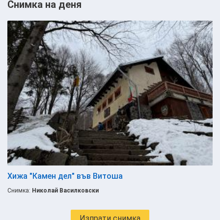
Снимка на деня
Хижа "Камен дел" във Витоша
Снимка:
Николай Василковски
Изпрати снимка