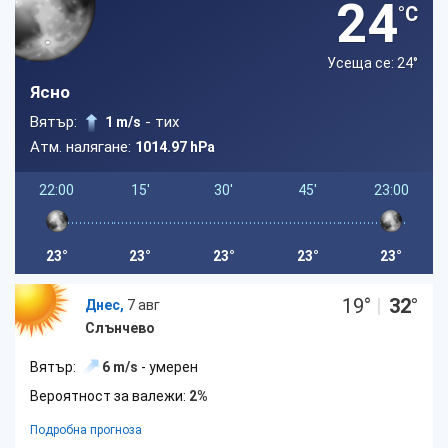
24
°C
Усеща се: 24
°
Ясно
Вятър:
- тих
1 m/s
Атм. налягане:
1014.97 hPa
22:00
15'
30'
45'
23:00
23°
23°
23°
23°
23°
19
°
|
32
°
Днес,
7 авг
Слънчево
Вятър:
6 m/s
- умерен
Вероятност за валежи:
2%
Подробна прогноза