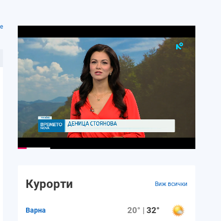
е
Курорти
Виж всички
20° |
32°
Варна