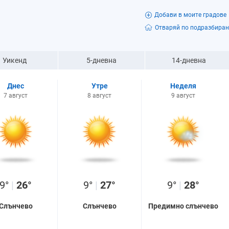
Добави в моите градове
Отваряй по подразбиран
Уикенд
5-дневна
14-дневна
Днес
Утре
Неделя
7 август
8 август
9 август
9°
|
26°
9°
|
27°
9°
|
28°
Слънчево
Слънчево
Предимно слънчево