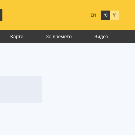
EN
°C
°F
Карта
За времето
Видео