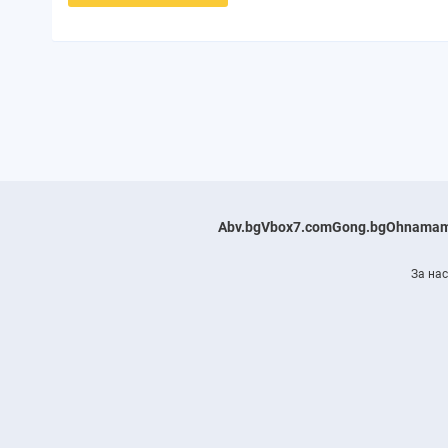
Abv.bg
Vbox7.com
Gong.bg
Ohnamam
За нас