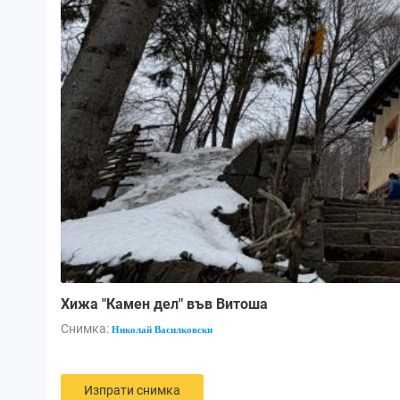
Хижа "Камен дел" във Витоша
Снимка:
Николай Василковски
Изпрати снимка