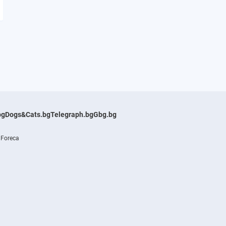
bg
Dogs&Cats.bg
Telegraph.bg
Gbg.bg
 Foreca