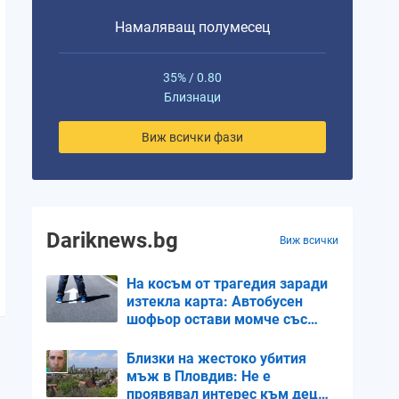
Намаляващ полумесец
35% / 0.80
Близнаци
Виж всички фази
Dariknews.bg
Виж всички
На косъм от трагедия заради
изтекла карта: Автобусен
шофьор остави момче със
специални потребности край
пътя в жегата
Близки на жестоко убития
мъж в Пловдив: Не е
проявявал интерес към деца,