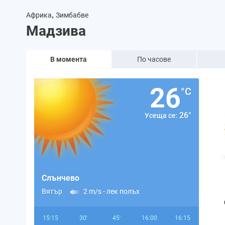
,
Африка
Зимбабве
Мадзива
В момента
По часове
26
°C
26°
Усеща се:
Слънчево
Вятър
2 m/s -
лек полъх
15:15
30'
45'
16:00
16:15