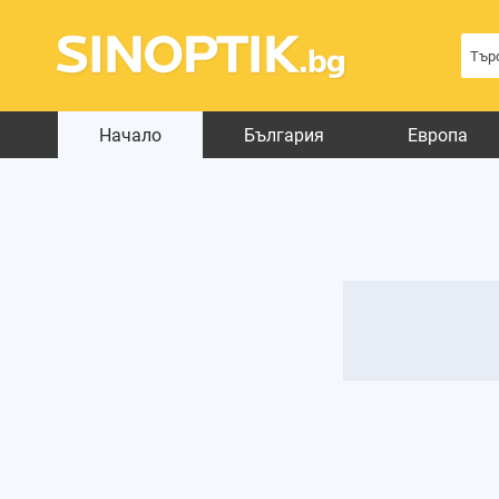
Начало
България
Европа