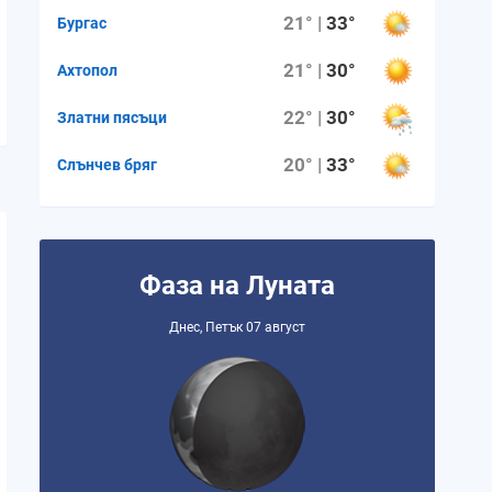
21° |
33°
Бургас
21° |
30°
Ахтопол
22° |
30°
Златни пясъци
20° |
33°
Слънчев бряг
Фаза на Луната
Днес, Петък 07 август