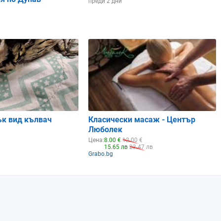
преди 2 дни
ък вид кълвач
Класически масаж - Център
Люболек
Цена:
8.00 €
12.00 €
15.65 лв
23.47 лв
Grabo.bg