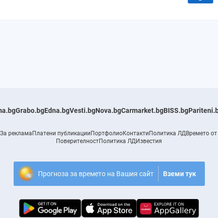
a.bg
Grabo.bg
Edna.bg
Vesti.bg
Nova.bg
Carmarket.bg
BISS.bg
Pariteni.
За реклама
Платени публикации
Портфолио
Контакти
Политика ЛД
Времето от
Поверителност
Политика ЛД
Известия
Прогноза за времето на Вашия сайт
Вземи тук