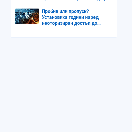
мечтаеше за жена и
семейство
Пробив или пропуск?
Установиха години наред
неоторизиран достъп до
държавни информационни
мрежи