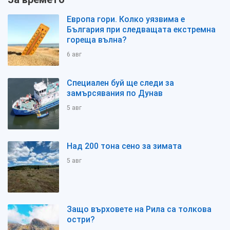
Европа гори. Колко уязвима е
България при следващата екстремна
гореща вълна?
6 авг
Специален буй ще следи за
замърсявания по Дунав
5 авг
Над 200 тона сено за зимата
5 авг
Защо върховете на Рила са толкова
остри?