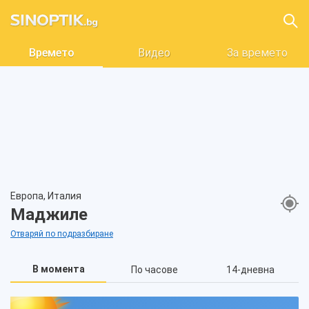
Времето
Видео
За времето
Европа, Италия
Маджиле
Отваряй по подразбиране
В момента
По часове
14-дневна