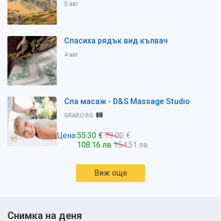
5 авг
Спасиха рядък вид кълвач
4 авг
Спа масаж - D&S Massage Studio
GRABO.BG
Цена:
55.30 €
79.00 €
108.16 лв
154.51 лв
Виж още
Снимка на деня