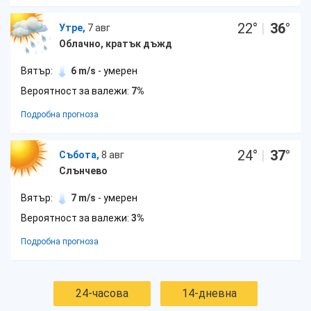
22
°
|
36
°
Утре,
7 авг
Облачно, кратък дъжд
Вятър:
6 m/s
- умерен
Вероятност за валежи:
7%
Подробна прогноза
24
°
|
37
°
Събота,
8 авг
Слънчево
Вятър:
7 m/s
- умерен
Вероятност за валежи:
3%
Подробна прогноза
24-часова
14-дневна