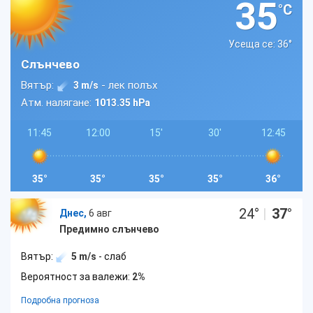
35
°C
Усеща се: 36
°
Слънчево
Вятър:
- лек полъх
3 m/s
Атм. налягане:
1013.35 hPa
11:45
12:00
15'
30'
12:45
35°
35°
35°
35°
36°
24
°
|
37
°
Днес,
6 авг
Предимно слънчево
Вятър:
5 m/s
- слаб
Вероятност за валежи:
2%
Подробна прогноза