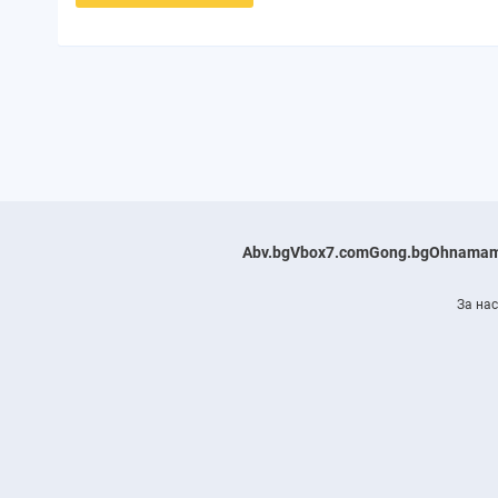
Abv.bg
Vbox7.com
Gong.bg
Ohnamam
За нас