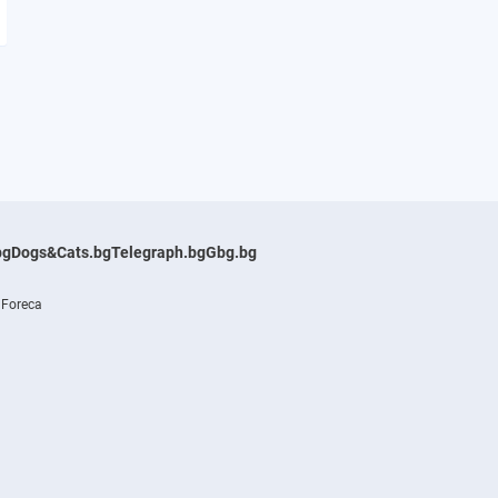
bg
Dogs&Cats.bg
Telegraph.bg
Gbg.bg
 Foreca