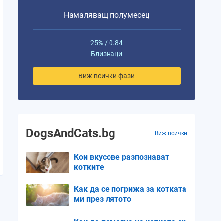
Намаляващ полумесец
25% / 0.84
Близнаци
Виж всички фази
DogsAndCats.bg
Виж всички
Кои вкусове разпознават
котките
Как да се погрижа за котката
ми през лятото