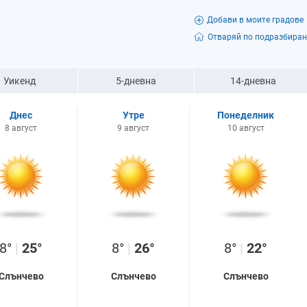
Добави в моите градове
Отваряй по подразбиран
Уикенд
5-дневна
14-дневна
Днес
Утре
Понеделник
8 август
9 август
10 август
8°
|
25°
8°
|
26°
8°
|
22°
Слънчево
Слънчево
Слънчево