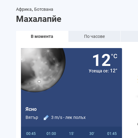
,
Африка
Ботсвана
Махалапйе
В момента
По часове
12
°C
12°
Усеща се:
Ясно
Вятър
3 m/s -
лек полъх
00:45
01:00
15'
30'
01:45