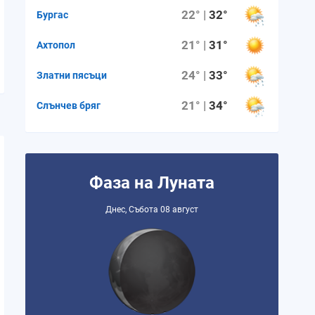
22° |
32°
Бургас
21° |
31°
Ахтопол
24° |
33°
Златни пясъци
21° |
34°
Слънчев бряг
Фаза на Луната
Днес, Събота 08 август