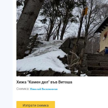
Хижа "Камен дел" във Витоша
Снимка:
Николай Василковски
Изпрати снимка