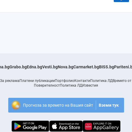
a.bg
Grabo.bg
Edna.bg
Vesti.bg
Nova.bg
Carmarket.bg
BISS.bg
Pariteni.
За реклама
Платени публикации
Портфолио
Контакти
Политика ЛД
Времето от
Поверителност
Политика ЛД
Известия
Прогноза за времето на Вашия сайт
Вземи тук