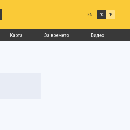
EN
°C
°F
Карта
За времето
Видео