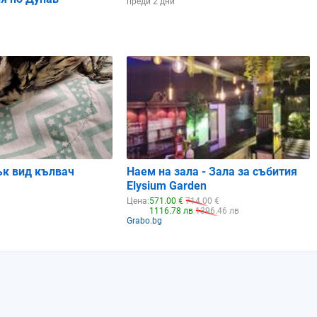
преди 2 дни
ък вид кълвач
Наем на зала - Зала за събития
Elysium Garden
Цена:
571.00 €
714.00 €
1116.78 лв
1396.46 лв
Grabo.bg