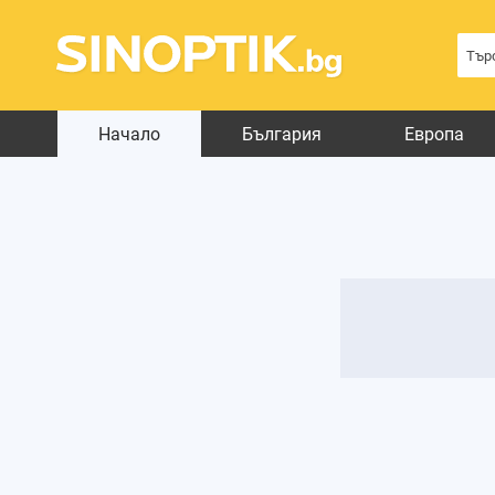
Начало
България
Европа