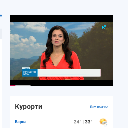
е
Курорти
Виж всички
24° |
33°
Варна