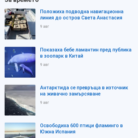
Положиха подводна навигационна
линия до остров Света Анастасия
9 авг
Показаха бебе ламантин пред публика
в зоопарк в Китай
9 авг
Антарктида се превръща в източник
на живачно замърсяване
9 авг
Освободиха 600 птици фламинго в
Южна Испания