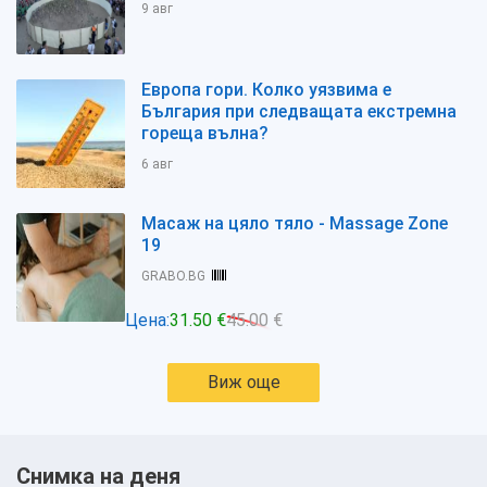
9 авг
Европа гори. Колко уязвима е
България при следващата екстремна
гореща вълна?
6 авг
Масаж на цяло тяло - Massage Zone
19
GRABO.BG
Цена:
31.50 €
45.00 €
Виж още
Снимка на деня