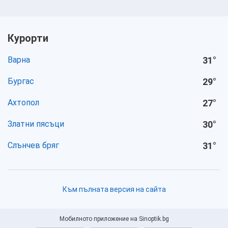
Курорти
Варна
31
°
Бургас
29
°
Ахтопол
27
°
Златни пясъци
30
°
Слънчев бряг
31
°
Към пълната версия на сайта
Мобилното приложение на Sinoptik.bg