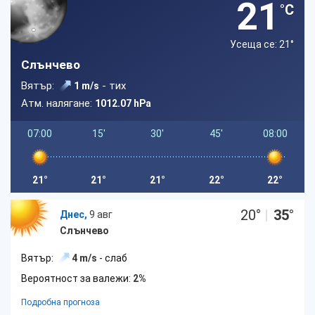
21
°C
Усеща се: 21
°
Слънчево
Вятър:
- тих
1 m/s
Атм. налягане:
1012.07 hPa
07:00
15'
30'
45'
08:00
21°
21°
21°
22°
22°
20
°
|
35
°
Днес,
9 авг
Слънчево
Вятър:
4 m/s
- слаб
Вероятност за валежи:
2%
Подробна прогноза