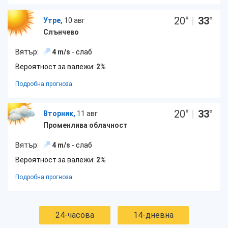
20
°
|
33
°
Утре,
10 авг
Слънчево
Вятър:
4 m/s
- слаб
Вероятност за валежи:
2%
Подробна прогноза
20
°
|
33
°
Вторник,
11 авг
Променлива облачност
Вятър:
4 m/s
- слаб
Вероятност за валежи:
2%
Подробна прогноза
24-часова
14-дневна