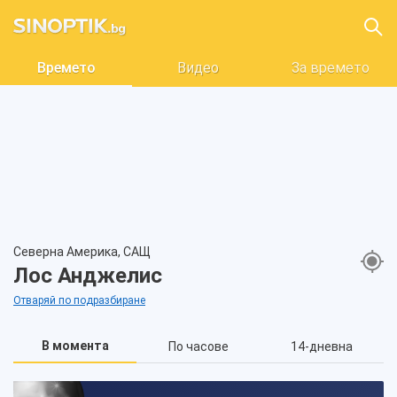
Времето
Видео
За времето
Северна Америка, САЩ
Лос Анджелис
Отваряй по подразбиране
В момента
По часове
14-дневна