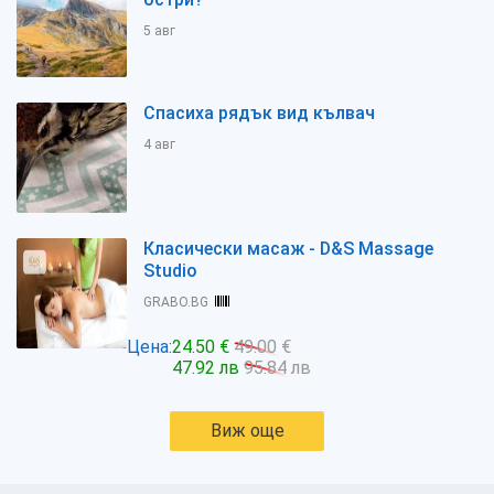
5 авг
Спасиха рядък вид кълвач
4 авг
Класически масаж - D&S Massage
Studio
GRABO.BG
Цена:
24.50 €
49.00 €
47.92 лв
95.84 лв
Виж още