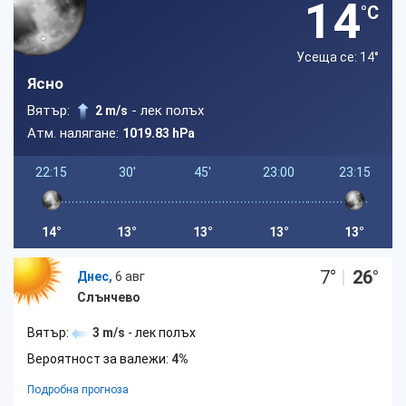
14
°C
Усеща се: 14
°
Ясно
Вятър:
- лек полъх
2 m/s
Атм. налягане:
1019.83 hPa
22:15
30'
45'
23:00
23:15
14°
13°
13°
13°
13°
7
°
|
26
°
Днес,
6 авг
Слънчево
Вятър:
3 m/s
- лек полъх
Вероятност за валежи:
4%
Подробна прогноза