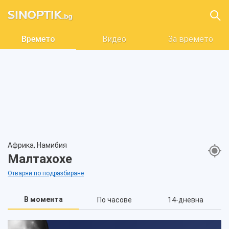
Времето
Видео
За времето
Африка, Намибия
Малтахохе
Отваряй по подразбиране
В момента
По часове
14-дневна