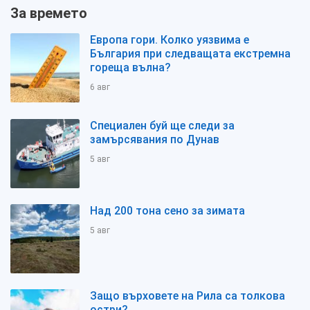
За времето
Европа гори. Колко уязвима е
България при следващата екстремна
гореща вълна?
6 авг
Специален буй ще следи за
замърсявания по Дунав
5 авг
Над 200 тона сено за зимата
5 авг
Защо върховете на Рила са толкова
остри?