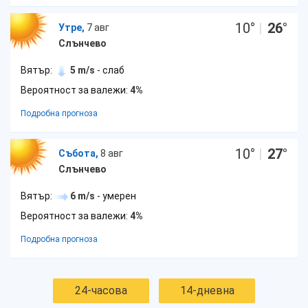
10
°
|
26
°
Утре,
7 авг
Слънчево
Вятър:
5 m/s
- слаб
Вероятност за валежи:
4%
Подробна прогноза
10
°
|
27
°
Събота,
8 авг
Слънчево
Вятър:
6 m/s
- умерен
Вероятност за валежи:
4%
Подробна прогноза
24-часова
14-дневна