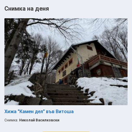
Снимка на деня
Хижа "Камен дел" във Витоша
Снимка:
Николай Василковски