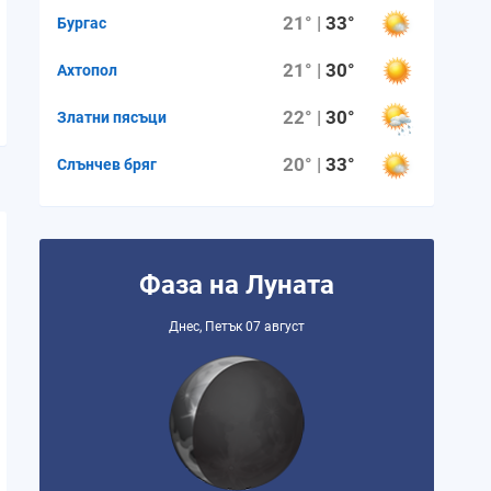
21° |
33°
Бургас
21° |
30°
Ахтопол
22° |
30°
Златни пясъци
20° |
33°
Слънчев бряг
Фаза на Луната
Днес, Петък 07 август