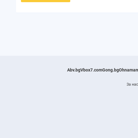
Abv.bg
Vbox7.com
Gong.bg
Ohnamam
За нас