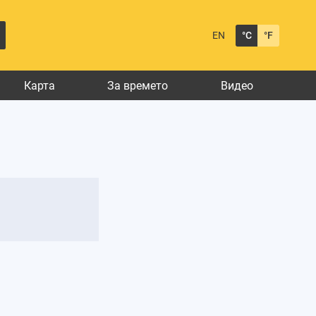
EN
°C
°F
Карта
За времето
Видео