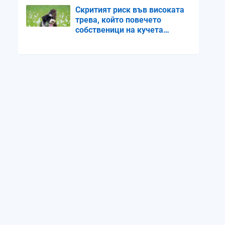
Скритият риск във високата
трева, който повечето
собственици на кучета
пренебрегват