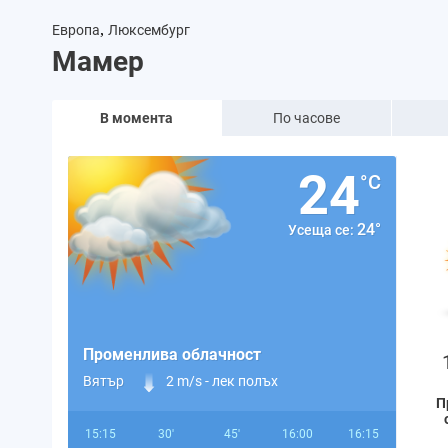
,
Европа
Люксембург
Мамер
В момента
По часове
24
°C
24°
Усеща се:
Променлива облачност
Вятър
2 m/s -
лек полъх
П
15:15
30'
45'
16:00
16:15