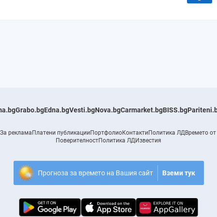
a.bg
Grabo.bg
Edna.bg
Vesti.bg
Nova.bg
Carmarket.bg
BISS.bg
Pariteni.
За реклама
Платени публикации
Портфолио
Контакти
Политика ЛД
Времето от
Поверителност
Политика ЛД
Известия
Прогноза за времето на Вашия сайт
Вземи тук