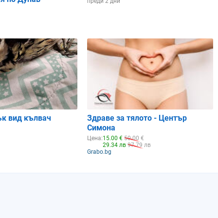
преди 2 дни
ък вид кълвач
Здраве за тялото - Център
Симона
Цена:
15.00 €
50.00 €
29.34 лв
97.79 лв
Grabo.bg