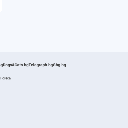
bg
Dogs&Cats.bg
Telegraph.bg
Gbg.bg
 Foreca