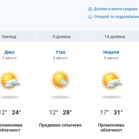
Добави в моите градове
Отваряй по подразбиран
Уикенд
5-дневна
14-дневна
Днес
Утре
Неделя
7 август
8 август
9 август
12°
|
24°
12°
|
28°
17°
|
31°
роменлива
Предимно слънчево
Променлива
облачност
облачност