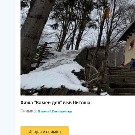
Хижа "Камен дел" във Витоша
Снимка:
Николай Василковски
Изпрати снимка