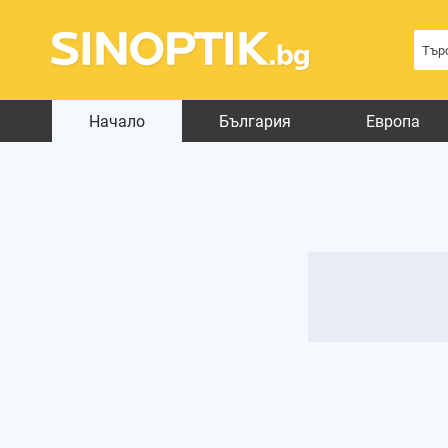
Начало
България
Европа