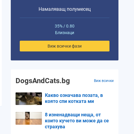
Намаляващ полумесец
35% / 0.80
Близнаци
Виж всички фази
DogsAndCats.bg
Виж всички
Какво означава позата, в
която спи котката ми
8 изненадващи неща, от
които кучето ви може да се
страхува