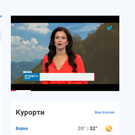
е
Курорти
Виж всички
20° |
32°
Варна