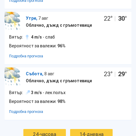
Подробна прогноза
22
°
|
30
°
Утре,
7 авг
Облачно, дъжд с гръмотевици
Вятър:
4 m/s
- слаб
Вероятност за валежи:
96%
Подробна прогноза
23
°
|
29
°
Събота,
8 авг
Облачно, дъжд с гръмотевици
Вятър:
3 m/s
- лек полъх
Вероятност за валежи:
98%
Подробна прогноза
24-часова
14-дневна