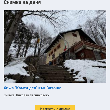
Снимка на деня
Хижа "Камен дел" във Витоша
Снимка:
Николай Василковски
Изпрати снимка