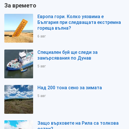
За времето
Европа гори. Колко уязвима е
България при следващата екстремна
гореща вълна?
6 авг
Специален буй ще следи за
замърсявания по Дунав
5 авг
Над 200 тона сено за зимата
5 авг
Защо върховете на Рила са толкова
остри?