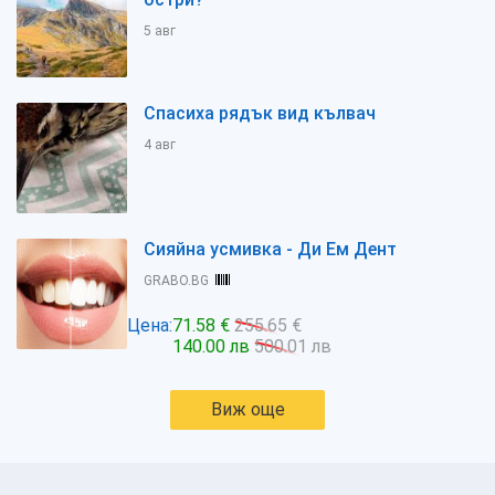
5 авг
Спасиха рядък вид кълвач
4 авг
Сияйна усмивка - Ди Ем Дент
GRABO.BG
Цена:
71.58 €
255.65 €
140.00 лв
500.01 лв
Виж още