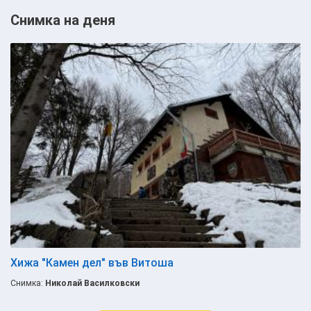
Снимка на деня
Хижа "Камен дел" във Витоша
Снимка:
Николай Василковски