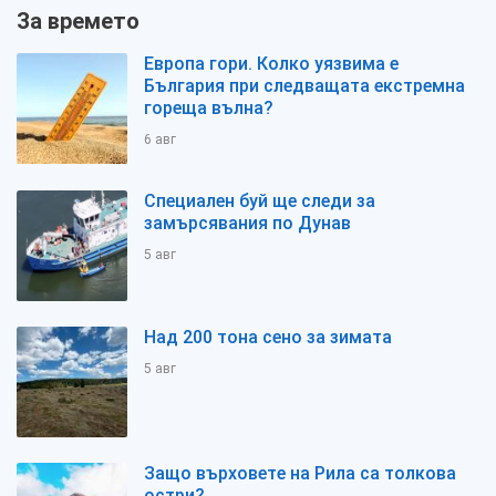
За времето
Европа гори. Колко уязвима е
България при следващата екстремна
гореща вълна?
6 авг
Специален буй ще следи за
замърсявания по Дунав
5 авг
Над 200 тона сено за зимата
5 авг
Защо върховете на Рила са толкова
остри?