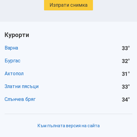
Изпрати снимка
Курорти
Варна
33
°
Бургас
32
°
Ахтопол
31
°
Златни пясъци
33
°
Слънчев бряг
34
°
Към пълната версия на сайта