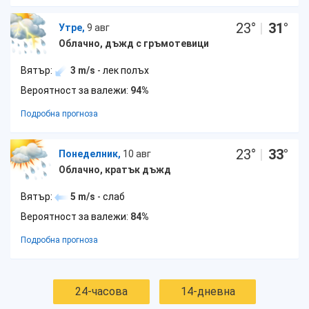
23
°
|
31
°
Утре,
9 авг
Облачно, дъжд с гръмотевици
Вятър:
3 m/s
- лек полъх
Вероятност за валежи:
94%
Подробна прогноза
23
°
|
33
°
Понеделник,
10 авг
Облачно, кратък дъжд
Вятър:
5 m/s
- слаб
Вероятност за валежи:
84%
Подробна прогноза
24-часова
14-дневна