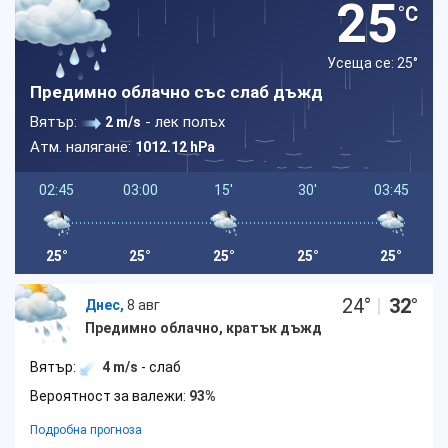
25
°C
Усеща се: 25
°
Предимно облачно със слаб дъжд
Вятър:
- лек полъх
2 m/s
Атм. налягане:
1012.12 hPa
02:45
03:00
15'
30'
03:45
25°
25°
25°
25°
25°
24
°
|
32
°
Днес,
8 авг
Предимно облачно, кратък дъжд
Вятър:
4 m/s
- слаб
Вероятност за валежи:
93%
Подробна прогноза