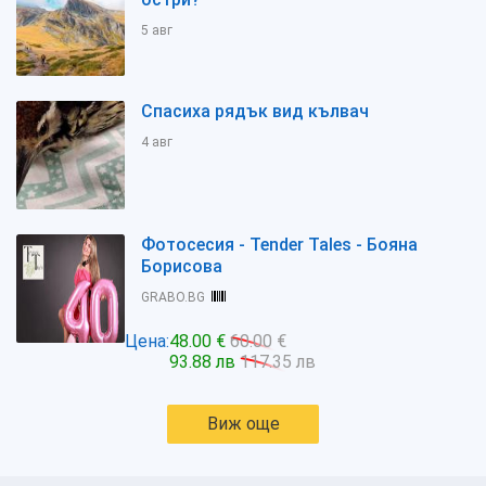
5 авг
Спасиха рядък вид кълвач
4 авг
Фотосесия - Tender Tales - Бояна
Борисова
GRABO.BG
Цена:
48.00 €
60.00 €
93.88 лв
117.35 лв
Виж още