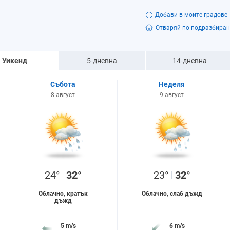
Добави в моите градове
Отваряй по подразбиран
Уикенд
5-дневна
14-дневна
Събота
Неделя
8 август
9 август
24°
32°
23°
32°
Облачно, кратък
Облачно, слаб дъжд
дъжд
5 m/s
6 m/s