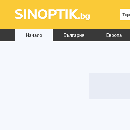
Начало
България
Европа