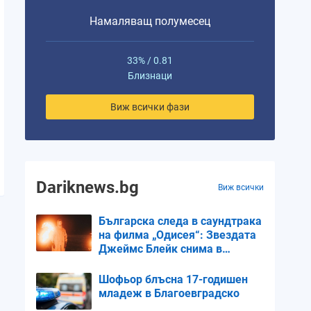
Намаляващ полумесец
33% / 0.81
Близнаци
Виж всички фази
Dariknews.bg
Виж всички
Българска следа в саундтрака
на филма „Одисея“: Звездата
Джеймс Блейк снима в
Мирково
Шофьор блъсна 17-годишен
младеж в Благоевградско