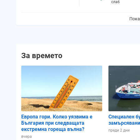
слаб
Пока
Вероятност за валежи:
87%
Количество валежи:
0.7 mm
Вероятност за буря:
0%
За времето
Облачност:
65%
UV индекс:
8
- много висок
Изгрев:
06:08 ч.
Залез:
18:10 ч.
Продължителност на деня:
12 ч. и 02 мин.
Европа гори. Колко уязвима е
Специален б
Намаляващ
България при следващата
замърсявани
Фаза на луната:
полумесец
екстремна гореща вълна?
преди 2 дни
Зодиакален знак:
Близнаци
вчера