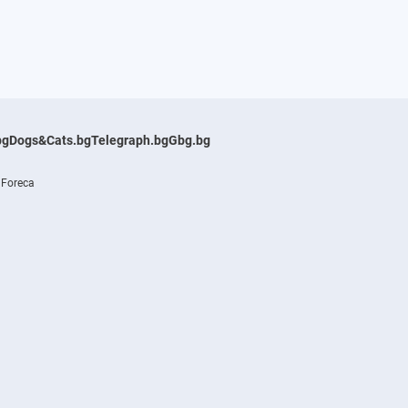
bg
Dogs&Cats.bg
Telegraph.bg
Gbg.bg
 Foreca