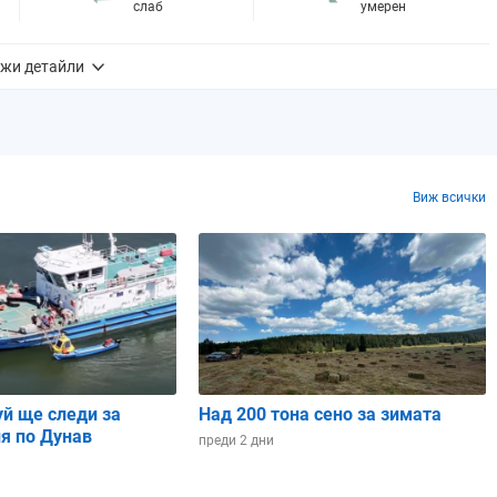
слаб
умерен
жи детайли
87%
68%
0.9 mm
0.4 mm
0%
0%
34%
23%
Виж всички
9
- много висок
9
- много висок
06:08 ч.
06:08 ч.
18:10 ч.
18:10 ч.
12 ч. и 02 мин.
12 ч. и 02 мин.
уй ще следи за
Над 200 тона сено за зимата
Намаляващ
Намаляващ
я по Дунав
преди 2 дни
полумесец
полумесец
Близнаци
Рак