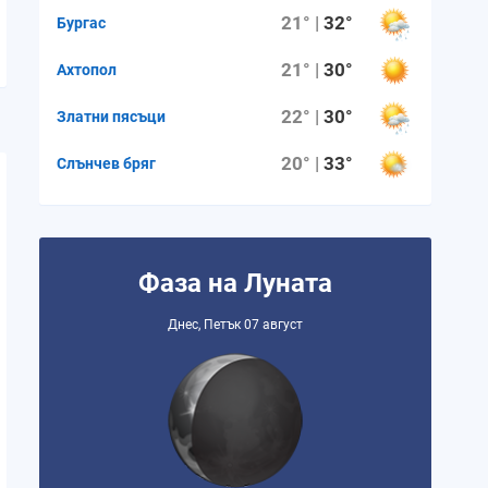
21° |
32°
Бургас
21° |
30°
Ахтопол
22° |
30°
Златни пясъци
20° |
33°
Слънчев бряг
Фаза на Луната
Днес, Петък 07 август