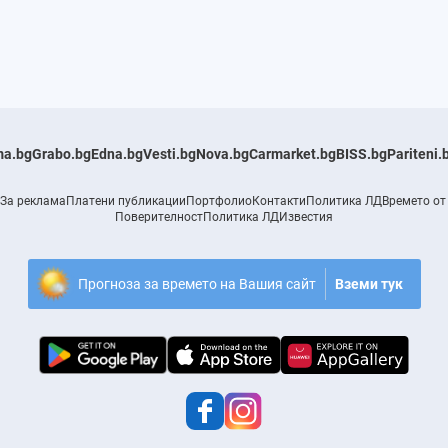
a.bg
Grabo.bg
Edna.bg
Vesti.bg
Nova.bg
Carmarket.bg
BISS.bg
Pariteni.
За реклама
Платени публикации
Портфолио
Контакти
Политика ЛД
Времето от
Поверителност
Политика ЛД
Известия
Прогноза за времето на Вашия сайт
Вземи тук