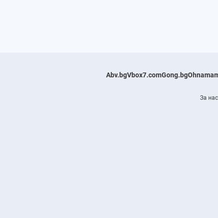
Abv.bg
Vbox7.com
Gong.bg
Ohnamam
За нас