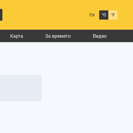
EN
°C
°F
Карта
За времето
Видео