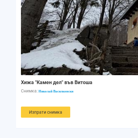
Хижа "Камен дел" във Витоша
Снимка:
Николай Василковски
Изпрати снимка