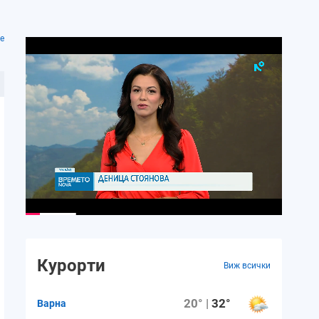
е
Курорти
Виж всички
20° |
32°
Варна