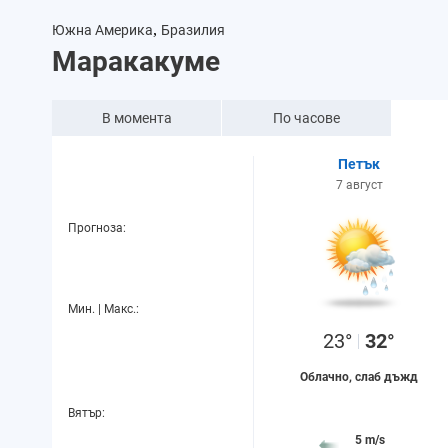
,
Южна Америка
Бразилия
Маракакуме
В момента
По часове
Петък
7 август
Прогноза:
Мин. | Макс.:
23°
32°
Облачно, слаб дъжд
Вятър:
5 m/s