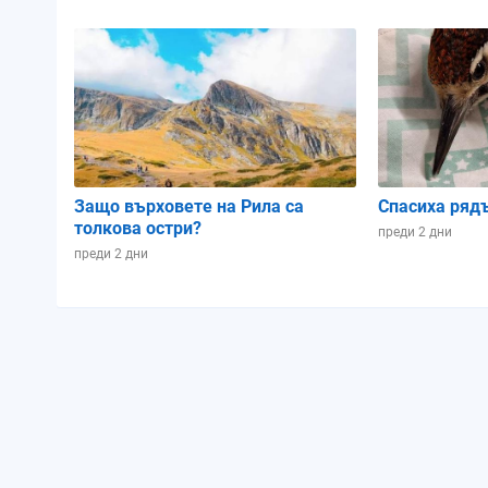
Осветеност:
33%
Позиция в лунен цикъл:
0.81
Защо върховете на Рила са
Спасиха ряд
толкова остри?
преди 2 дни
преди 2 дни
Петък
07.08.2026