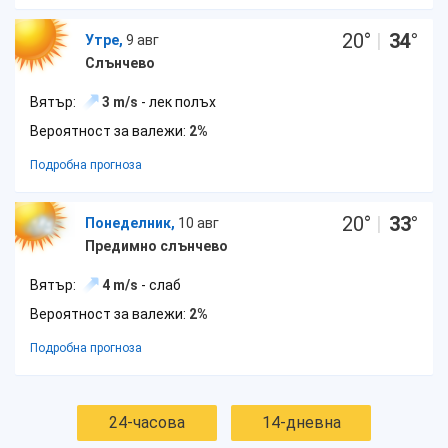
20
°
|
34
°
Утре,
9 авг
Слънчево
Вятър:
3 m/s
- лек полъх
Вероятност за валежи:
2%
Подробна прогноза
20
°
|
33
°
Понеделник,
10 авг
Предимно слънчево
Вятър:
4 m/s
- слаб
Вероятност за валежи:
2%
Подробна прогноза
24-часова
14-дневна