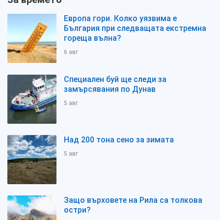
Европа гори. Колко уязвима е
България при следващата екстремна
гореща вълна?
6 авг
Специален буй ще следи за
замърсявания по Дунав
5 авг
Над 200 тона сено за зимата
5 авг
Защо върховете на Рила са толкова
остри?