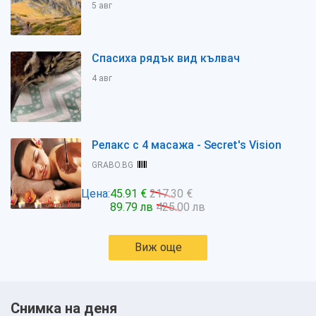
5 авг
Спасиха рядък вид кълвач
4 авг
Релакс с 4 масажа - Secret's Vision
GRABO.BG
Цена:
45.91 €
217.30 €
89.79 лв
425.00 лв
Виж още
Снимка на деня