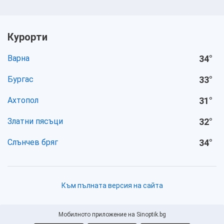
Курорти
Варна
34
°
Бургас
33
°
Ахтопол
31
°
Златни пясъци
32
°
Слънчев бряг
34
°
Към пълната версия на сайта
Мобилното приложение на Sinoptik.bg