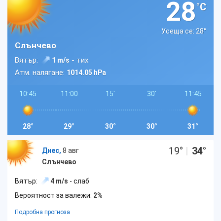
28
°C
Усеща се: 28
°
Слънчево
Вятър:
- тих
1 m/s
Атм. налягане:
1014.05 hPa
10:45
11:00
15'
30'
11:45
28°
29°
30°
30°
31°
19
°
|
34
°
Днес,
8 авг
Слънчево
Вятър:
4 m/s
- слаб
Вероятност за валежи:
2%
Подробна прогноза