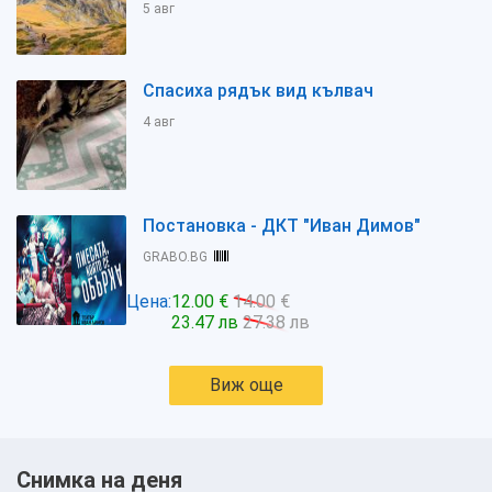
5 авг
Спасиха рядък вид кълвач
4 авг
Постановка - ДКТ "Иван Димов"
GRABO.BG
Цена:
12.00 €
14.00 €
23.47 лв
27.38 лв
Виж още
Снимка на деня