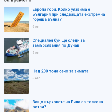
Европа гори. Колко уязвима е
България при следващата екстремна
гореща вълна?
6 авг
Специален буй ще следи за
замърсявания по Дунав
5 авг
Над 200 тона сено за зимата
5 авг
Защо върховете на Рила са толкова
остри?