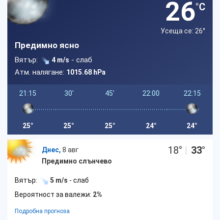
26
°C
Усеща се: 26
°
Предимно ясно
Вятър:
- слаб
4 m/s
Атм. налягане:
1015.68 hPa
21:15
30'
45'
22:00
22:15
25°
25°
25°
24°
24°
18
°
|
33
°
Днес,
8 авг
Предимно слънчево
Вятър:
5 m/s
- слаб
Вероятност за валежи:
2%
Подробна прогноза