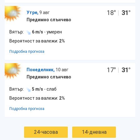
18
°
|
31
°
Утре,
9 авг
Предимно слънчево
Вятър:
6 m/s
- умерен
Вероятност за валежи:
2%
Подробна прогноза
17
°
|
31
°
Понеделник,
10 авг
Предимно слънчево
Вятър:
5 m/s
- слаб
Вероятност за валежи:
2%
Подробна прогноза
24-часова
14-дневна