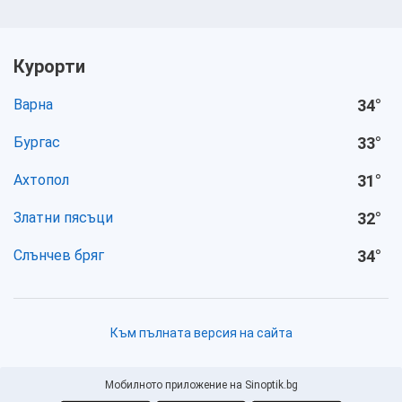
Курорти
Варна
34
°
Бургас
33
°
Ахтопол
31
°
Златни пясъци
32
°
Слънчев бряг
34
°
Към пълната версия на сайта
Мобилното приложение на Sinoptik.bg