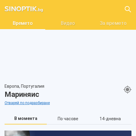
Времето
Видео
За времето
Европа, Португалия
Мариняис
Отваряй по подразбиране
В момента
По часове
14-дневна