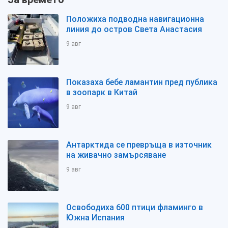
Положиха подводна навигационна
линия до остров Света Анастасия
9 авг
Показаха бебе ламантин пред публика
в зоопарк в Китай
9 авг
Антарктида се превръща в източник
на живачно замърсяване
9 авг
Освободиха 600 птици фламинго в
Южна Испания