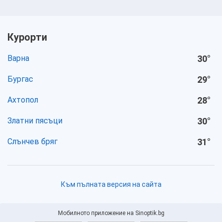
Курорти
Варна
30
°
Бургас
29
°
Ахтопол
28
°
Златни пясъци
30
°
Слънчев бряг
31
°
Към пълната версия на сайта
Мобилното приложение на Sinoptik.bg