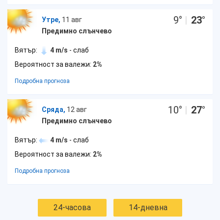
9
°
|
23
°
Утре,
11 авг
Предимно слънчево
Вятър:
4 m/s
- слаб
Вероятност за валежи:
2%
Подробна прогноза
10
°
|
27
°
Сряда,
12 авг
Предимно слънчево
Вятър:
4 m/s
- слаб
Вероятност за валежи:
2%
Подробна прогноза
24-часова
14-дневна