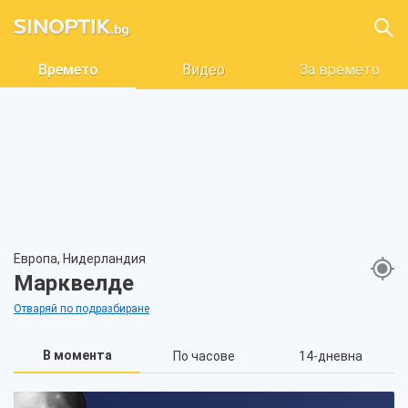
Времето
Видео
За времето
Европа, Нидерландия
Марквелде
Отваряй по подразбиране
В момента
По часове
14-дневна