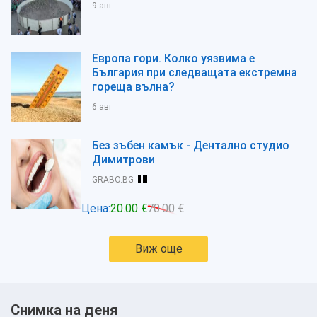
9 авг
Европа гори. Колко уязвима е
България при следващата екстремна
гореща вълна?
6 авг
Без зъбен камък - Дентално студио
Димитрови
GRABO.BG
Цена:
20.00 €
70.00 €
Виж още
Снимка на деня