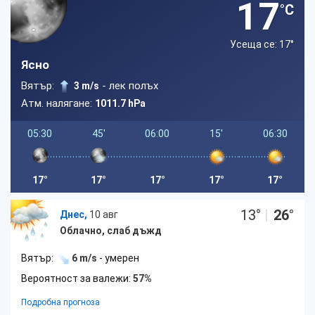
17
°C
Усеща се: 17
°
Ясно
Вятър:
- лек полъх
3 m/s
Атм. налягане:
1011.7 hPa
05:30
45'
06:00
15'
06:30
17°
17°
17°
17°
17°
13
°
|
26
°
Днес,
10 авг
Облачно, слаб дъжд
Вятър:
6 m/s
- умерен
Вероятност за валежи:
57%
Подробна прогноза