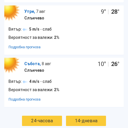
9
°
|
28
°
Утре,
7 авг
Слънчево
Вятър:
5 m/s
- слаб
Вероятност за валежи:
2%
Подробна прогноза
10
°
|
26
°
Събота,
8 авг
Слънчево
Вятър:
4 m/s
- слаб
Вероятност за валежи:
2%
Подробна прогноза
24-часова
14-дневна