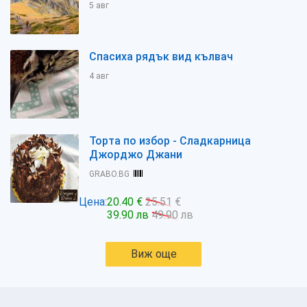
5 авг
Спасиха рядък вид кълвач
4 авг
Торта по избор - Сладкарница
Джорджо Джани
GRABO.BG
Цена:
20.40 €
25.51 €
39.90 лв
49.90 лв
Виж още