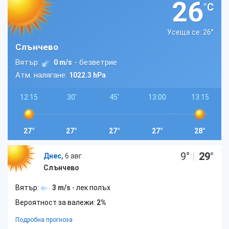
26
°C
Усеща се: 26
°
Слънчево
Вятър:
- безветрие
0 m/s
Атм. налягане:
1022.3 hPa
12:15
30'
45'
13:00
13:15
27°
27°
27°
27°
28°
9
°
|
29
°
Днес,
6 авг
Слънчево
Вятър:
3 m/s
- лек полъх
Вероятност за валежи:
2%
Подробна прогноза