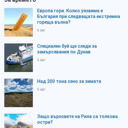
Европа гори. Колко уязвима е
България при следващата екстремна
гореща вълна?
6 авг
Специален буй ще следи за
замърсявания по Дунав
5 авг
Над 200 тона сено за зимата
5 авг
Защо върховете на Рила са толкова
остри?