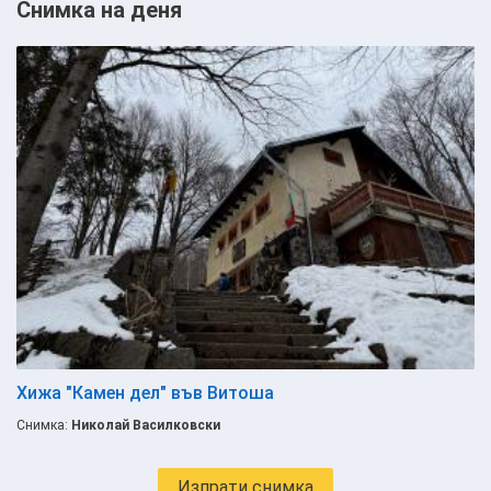
Снимка на деня
Хижа "Камен дел" във Витоша
Снимка:
Николай Василковски
Изпрати снимка