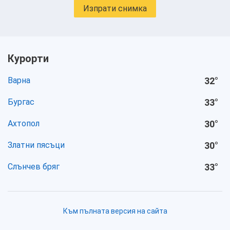
Изпрати снимка
Курорти
Варна
32
°
Бургас
33
°
Ахтопол
30
°
Златни пясъци
30
°
Слънчев бряг
33
°
Към пълната версия на сайта