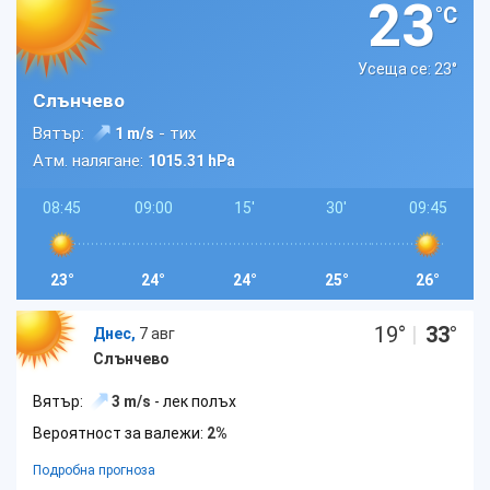
23
°C
Усеща се: 23
°
Слънчево
Вятър:
- тих
1 m/s
Атм. налягане:
1015.31 hPa
08:45
09:00
15'
30'
09:45
23°
24°
24°
25°
26°
19
°
|
33
°
Днес,
7 авг
Слънчево
Вятър:
3 m/s
- лек полъх
Вероятност за валежи:
2%
Подробна прогноза