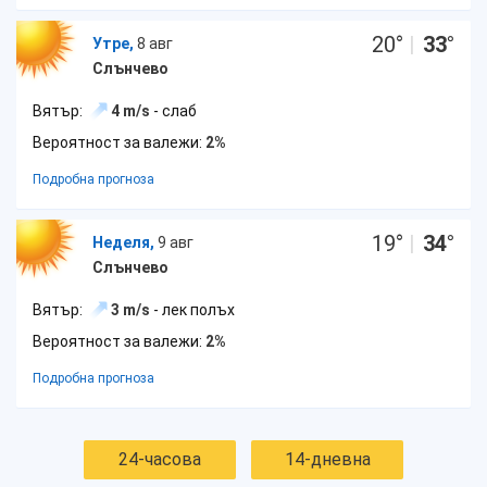
20
°
|
33
°
Утре,
8 авг
Слънчево
Вятър:
4 m/s
- слаб
Вероятност за валежи:
2%
Подробна прогноза
19
°
|
34
°
Неделя,
9 авг
Слънчево
Вятър:
3 m/s
- лек полъх
Вероятност за валежи:
2%
Подробна прогноза
24-часова
14-дневна