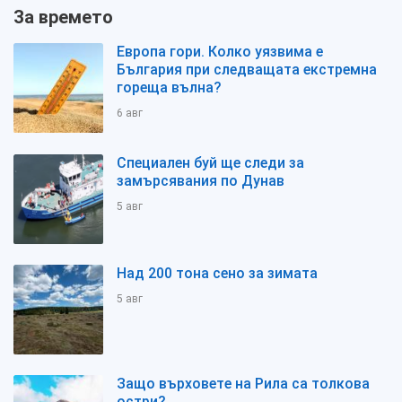
За времето
Европа гори. Колко уязвима е
България при следващата екстремна
гореща вълна?
6 авг
Специален буй ще следи за
замърсявания по Дунав
5 авг
Над 200 тона сено за зимата
5 авг
Защо върховете на Рила са толкова
остри?