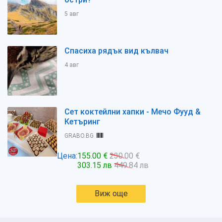
5 авг
Спасиха рядък вид кълвач
4 авг
Сет коктейлни хапки - Мечо Фууд &
Кетъринг
GRABO.BG
Цена:
155.00 €
230.00 €
303.15 лв
449.84 лв
Виж още