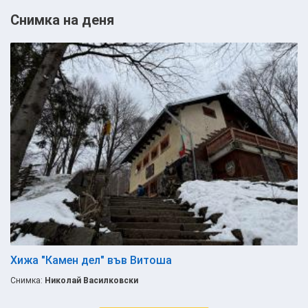
Снимка на деня
Хижа "Камен дел" във Витоша
Снимка:
Николай Василковски