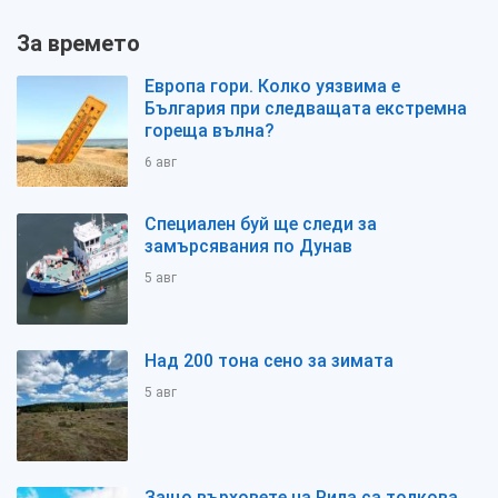
За времето
Европа гори. Колко уязвима е
България при следващата екстремна
гореща вълна?
6 авг
Специален буй ще следи за
замърсявания по Дунав
5 авг
Над 200 тона сено за зимата
5 авг
Защо върховете на Рила са толкова