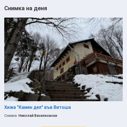
Снимка на деня
Хижа "Камен дел" във Витоша
Снимка:
Николай Василковски