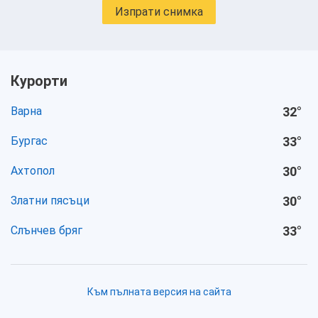
Изпрати снимка
Курорти
Варна
32
°
Бургас
33
°
Ахтопол
30
°
Златни пясъци
30
°
Слънчев бряг
33
°
Към пълната версия на сайта