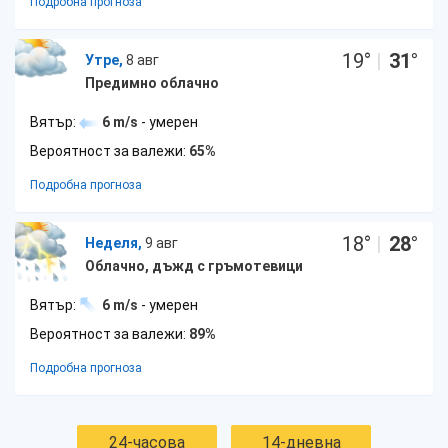
Подробна прогноза
19
°
|
31
°
Утре,
8 авг
Предимно облачно
Вятър:
6 m/s
- умерен
Вероятност за валежи:
65%
Подробна прогноза
18
°
|
28
°
Неделя,
9 авг
Облачно, дъжд с гръмотевици
Вятър:
6 m/s
- умерен
Вероятност за валежи:
89%
Подробна прогноза
24-часова
14-дневна