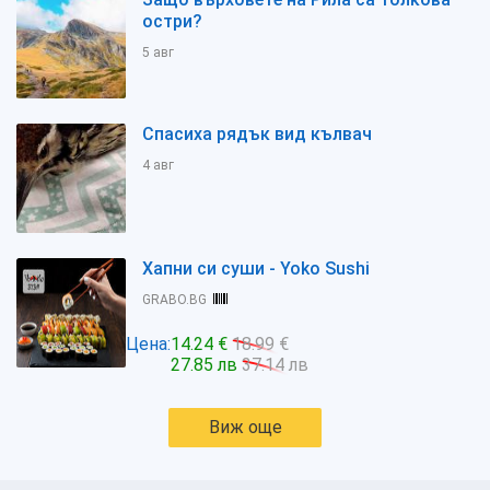
остри?
5 авг
Спасиха рядък вид кълвач
4 авг
Хапни си суши - Yoko Sushi
GRABO.BG
Цена:
14.24 €
18.99 €
27.85 лв
37.14 лв
Виж още