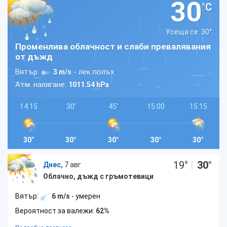
30
°C
Усеща се: 30
°
Променлива облачност и слаби превалявания
от дъжд
Вятър:
- лек полъх
3 m/s
Атм. налягане:
1011.54 hPa
14:15
30'
45'
15:00
15:15
30°
30°
30°
30°
30°
19
°
|
30
°
Днес,
7 авг
Облачно, дъжд с гръмотевици
Вятър:
6 m/s
- умерен
Вероятност за валежи:
62%