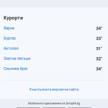
Курорти
Варна
34
°
Бургас
33
°
Ахтопол
31
°
Златни пясъци
32
°
Слънчев бряг
34
°
Към пълната версия на сайта
Мобилното приложение на Sinoptik.bg