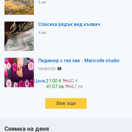
5 авг
Спасиха рядък вид кълвач
4 авг
Педикюр с гел лак - Maricolle studio
GRABO.BG
Цена:
21.00 €
30.00 €
41.07 лв
58.67 лв
Виж още
Снимка на деня