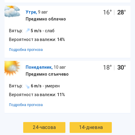
16
°
|
28
°
Утре,
9 авг
Предимно облачно
Вятър:
5 m/s
- слаб
Вероятност за валежи:
14%
Подробна прогноза
18
°
|
30
°
Понеделник,
10 авг
Предимно слънчево
Вятър:
6 m/s
- умерен
Вероятност за валежи:
11%
Подробна прогноза
24-часова
14-дневна