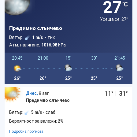
27
°C
Усеща се: 27
°
Предимно слънчево
Вятър:
- тих
1 m/s
Атм. налягане:
1016.98 hPa
20:45
21:00
15'
30'
21:45
26°
26°
25°
25°
25°
11
°
|
31
°
Днес,
8 авг
Предимно слънчево
Вятър:
5 m/s
- слаб
Вероятност за валежи:
2%
Подробна прогноза