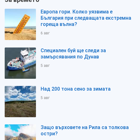
Европа гори. Колко уязвима е
България при следващата екстремна
гореща вълна?
6 авг
Специален буй ще следи за
замърсявания по Дунав
5 авг
Над 200 тона сено за зимата
5 авг
Защо върховете на Рила са толкова
остри?