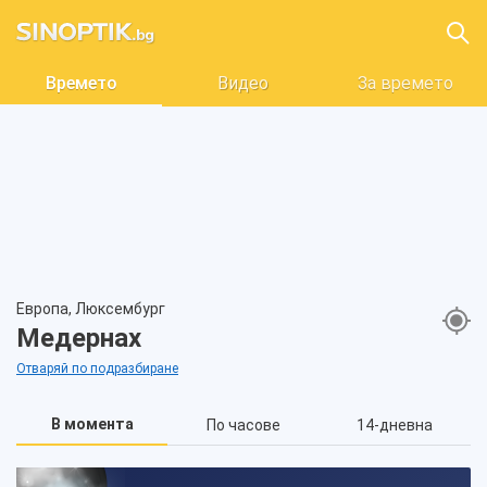
Времето
Видео
За времето
Европа, Люксембург
Медернах
Отваряй по подразбиране
В момента
По часове
14-дневна