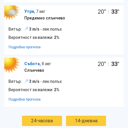
20
°
|
33
°
Утре,
7 авг
Предимно слънчево
Вятър:
3 m/s
- лек полъх
Вероятност за валежи:
2%
Подробна прогноза
20
°
|
33
°
Събота,
8 авг
Слънчево
Вятър:
3 m/s
- лек полъх
Вероятност за валежи:
2%
Подробна прогноза
24-часова
14-дневна