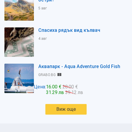
5 авг
Спасиха рядък вид кълвач
4 авг
Аквапарк - Aqua Adventure Gold Fish
GRABO.BG
Цена:
16.00 €
20.00 €
31.29 лв
39.12 лв
Виж още