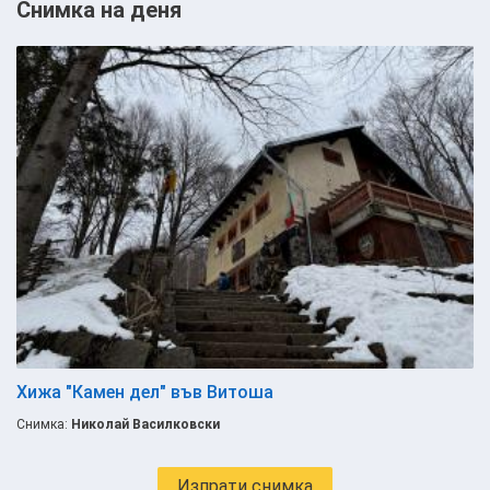
Снимка на деня
Хижа "Камен дел" във Витоша
Снимка:
Николай Василковски
Изпрати снимка