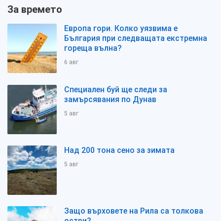
За времето
Европа гори. Колко уязвима е
България при следващата екстремна
гореща вълна?
6 авг
Специален буй ще следи за
замърсявания по Дунав
5 авг
Над 200 тона сено за зимата
5 авг
Защо върховете на Рила са толкова
остри?