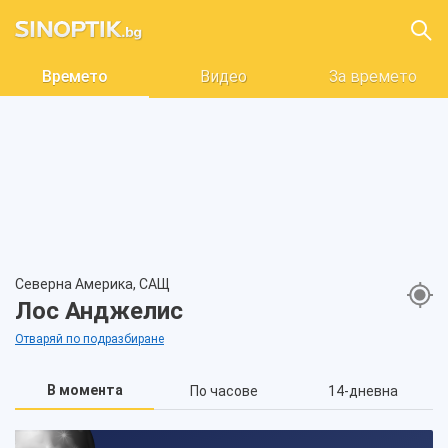
Времето
Видео
За времето
Северна Америка, САЩ
Лос Анджелис
Отваряй по подразбиране
В момента
По часове
14-дневна