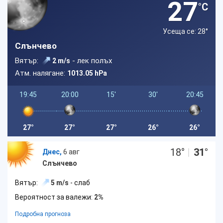
27
°C
Усеща се: 28
°
Слънчево
Вятър:
- лек полъх
2 m/s
Атм. налягане:
1013.05 hPa
19:45
20:00
15'
30'
20:45
27°
27°
27°
26°
26°
18
°
|
31
°
Днес,
6 авг
Слънчево
Вятър:
5 m/s
- слаб
Вероятност за валежи:
2%
Подробна прогноза