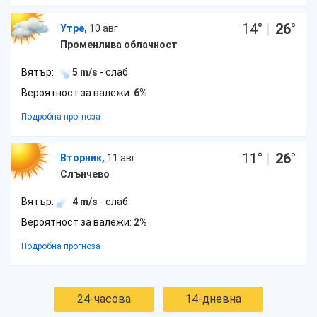
14
°
|
26
°
Утре,
10 авг
Променлива облачност
Вятър:
5 m/s
- слаб
Вероятност за валежи:
6%
Подробна прогноза
11
°
|
26
°
Вторник,
11 авг
Слънчево
Вятър:
4 m/s
- слаб
Вероятност за валежи:
2%
Подробна прогноза
24-часова
14-дневна