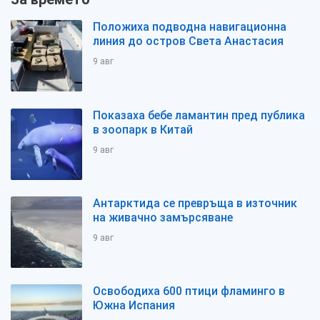
Положиха подводна навигационна
линия до остров Света Анастасия
9 авг
Показаха бебе ламантин пред публика
в зоопарк в Китай
9 авг
Антарктида се превръща в източник
на живачно замърсяване
9 авг
Освободиха 600 птици фламинго в
Южна Испания