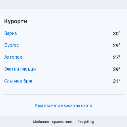
Курорти
Варна
30
°
Бургас
29
°
Ахтопол
27
°
Златни пясъци
29
°
Слънчев бряг
31
°
Към пълната версия на сайта
Мобилното приложение на Sinoptik.bg