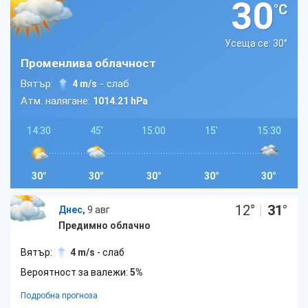
30
°C
Усеща се: 30
°
Променлива облачност
Вятър:
- слаб
4 m/s
Атм. налягане:
1014.21 hPa
14:30
45'
15:00
15'
15:30
30°
30°
30°
30°
30°
12
°
|
31
°
Днес,
9 авг
Предимно облачно
Вятър:
4 m/s
- слаб
Вероятност за валежи:
5%
Подробна прогноза