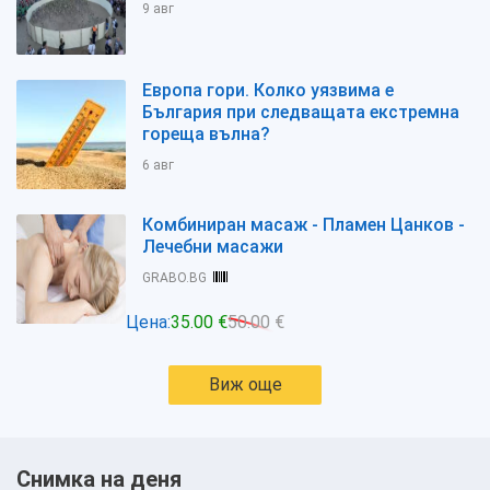
9 авг
Европа гори. Колко уязвима е
България при следващата екстремна
гореща вълна?
6 авг
Комбиниран масаж - Пламен Цанков -
Лечебни масажи
GRABO.BG
Цена:
35.00 €
50.00 €
Виж още
Снимка на деня