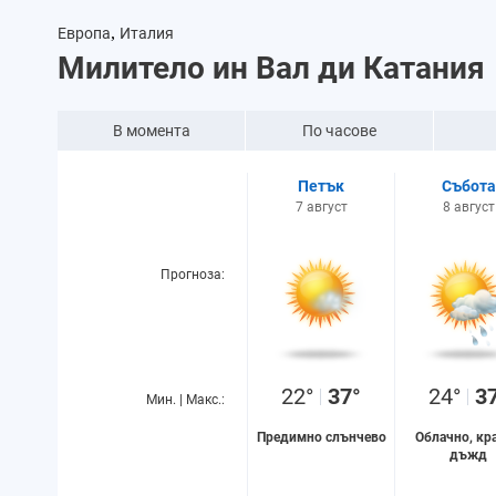
,
Европа
Италия
Милитело ин Вал ди Катания
В момента
По часове
Петък
Събота
7 август
8 август
Прогноза:
22°
37°
24°
3
Мин. | Макс.:
Предимно слънчево
Облачно, кр
дъжд