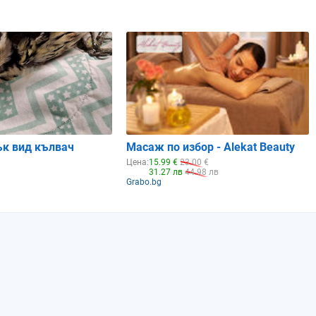
и
Рак
Рак
Лъв
15%
8%
2%
0.87
0.91
0.95
ък вид кълвач
Масаж по избор - Alekat Beauty
Цена:
15.99 €
23.00 €
31.27 лв
44.98 лв
Grabo.bg
Неделя
Понеделник
Вторник
09.08.2026
10.08.2026
11.08.2026