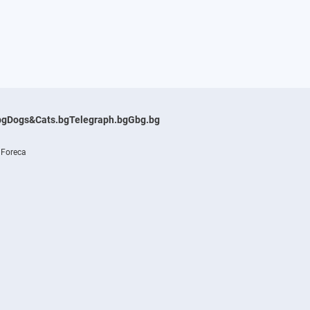
bg
Dogs&Cats.bg
Telegraph.bg
Gbg.bg
 Foreca