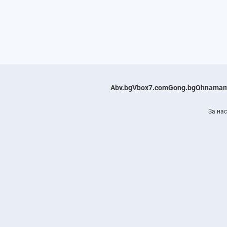
Abv.bg
Vbox7.com
Gong.bg
Ohnamam
За нас