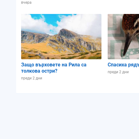
Зодиакален знак:
Близнаци
Близнац
вчера
Осветеност:
35%
25%
Позиция в лунен
0.8
0.84
цикъл:
Защо върховете на Рила са
Спасиха ряд
толкова остри?
преди 2 дни
преди 2 дни
Петък
Събота
07.08.2026
08.08.2026