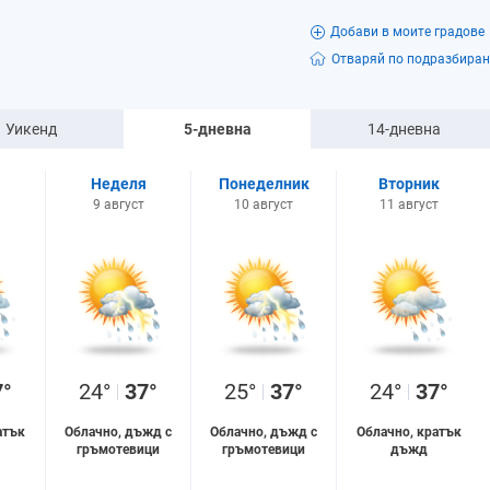
Добави в моите градове
Отваряй по подразбиран
Уикенд
5-дневна
14-дневна
Неделя
Понеделник
Вторник
9 август
10 август
11 август
7°
24°
37°
25°
37°
24°
37°
атък
Облачно, дъжд с
Облачно, дъжд с
Облачно, кратък
гръмотевици
гръмотевици
дъжд