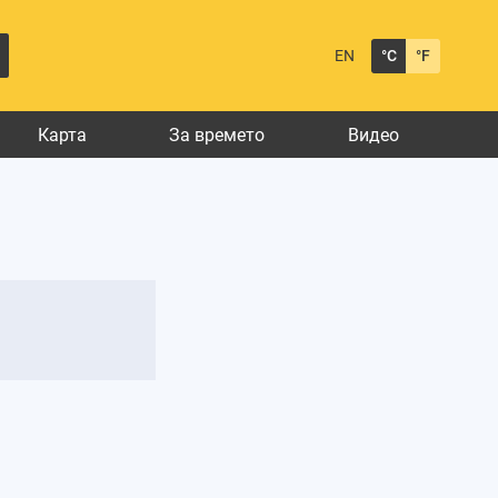
EN
°C
°F
Карта
За времето
Видео