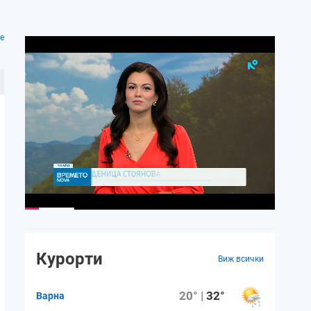
е
Курорти
Виж всички
20° |
32°
Варна