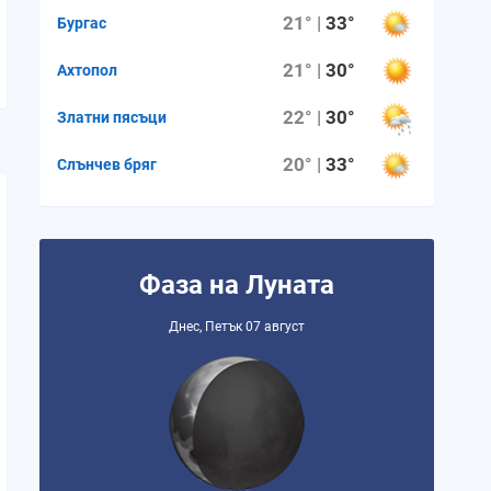
21° |
33°
Бургас
21° |
30°
Ахтопол
22° |
30°
Златни пясъци
20° |
33°
Слънчев бряг
Фаза на Луната
Днес, Петък 07 август