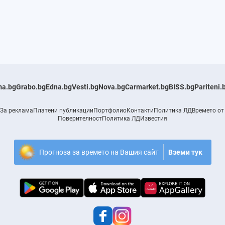
a.bg
Grabo.bg
Edna.bg
Vesti.bg
Nova.bg
Carmarket.bg
BISS.bg
Pariteni.
За реклама
Платени публикации
Портфолио
Контакти
Политика ЛД
Времето от
Поверителност
Политика ЛД
Известия
Прогноза за времето на Вашия сайт
Вземи тук