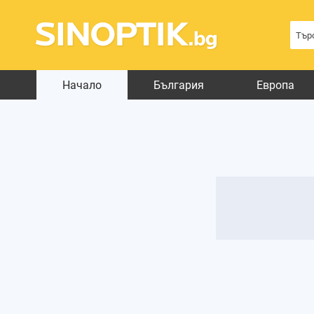
Начало
България
Европа