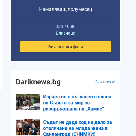
Намаляващ полумесец
35% / 0.80
Близнаци
Виж всички фази
Dariknews.bg
Виж всички
Израел не е съгласен с плана
на Съвета за мир за
разоръжаване на „Хамас“
Съдът не даде ход на дело за
отвличане на млада жена в
Свиленград (СНИМКИ)