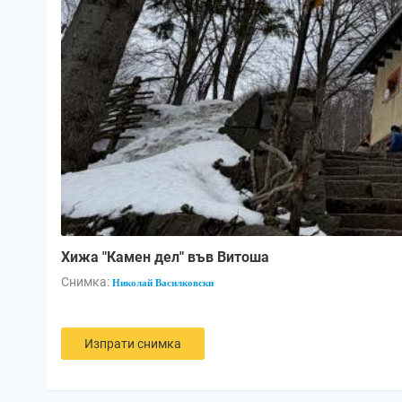
Хижа "Камен дел" във Витоша
Снимка:
Николай Василковски
Изпрати снимка