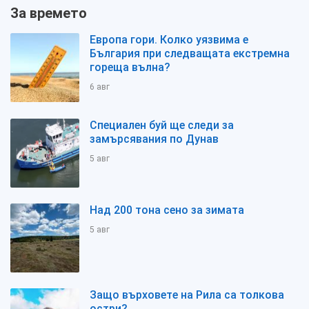
За времето
Европа гори. Колко уязвима е
България при следващата екстремна
гореща вълна?
6 авг
Специален буй ще следи за
замърсявания по Дунав
5 авг
Над 200 тона сено за зимата
5 авг
Защо върховете на Рила са толкова
остри?