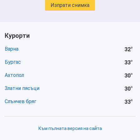
Изпрати снимка
Курорти
Варна
32
°
Бургас
33
°
Ахтопол
30
°
Златни пясъци
30
°
Слънчев бряг
33
°
Към пълната версия на сайта