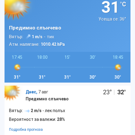
31
°C
Усеща се: 36
°
Предимно слънчево
Вятър:
- тих
1 m/s
Атм. налягане:
1010.42 hPa
17:45
18:00
15'
30'
18:45
31°
31°
31°
30°
30°
23
°
|
32
°
Днес,
7 авг
Предимно слънчево
Вятър:
2 m/s
- лек полъх
Вероятност за валежи:
28%
Подробна прогноза