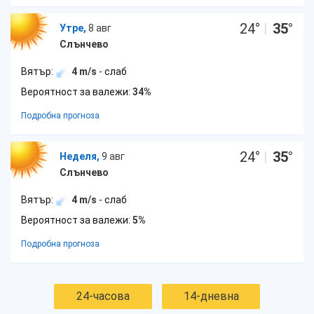
24
°
|
35
°
Утре,
8 авг
Слънчево
Вятър:
4 m/s
- слаб
Вероятност за валежи:
34%
Подробна прогноза
24
°
|
35
°
Неделя,
9 авг
Слънчево
Вятър:
4 m/s
- слаб
Вероятност за валежи:
5%
Подробна прогноза
24-часова
14-дневна