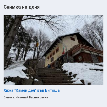
Снимка на деня
Хижа "Камен дел" във Витоша
Снимка:
Николай Василковски