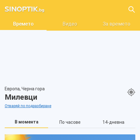
Времето
Видео
За времето
Европа, Черна гора
Милевци
Отваряй по подразбиране
В момента
По часове
14-дневна