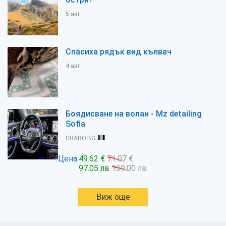
5 авг
Спасиха рядък вид кълвач
4 авг
Боядисване на волан - Mz detailing
Sofia
GRABO.BG
Цена:
49.62 €
71.07 €
97.05 лв
139.00 лв
Виж още