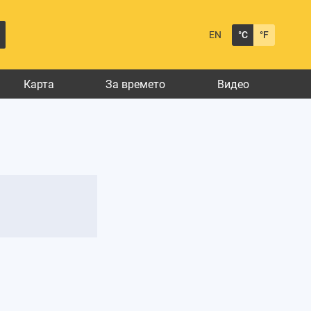
EN
°C
°F
Карта
За времето
Видео