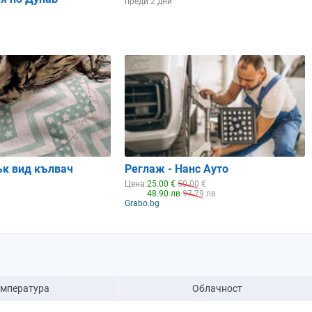
преди 2 дни
ък вид кълвач
Реглаж - Нанс Ауто
Цена:
25.00 €
50.00 €
48.90 лв
97.79 лв
Grabo.bg
емпература
Облачност