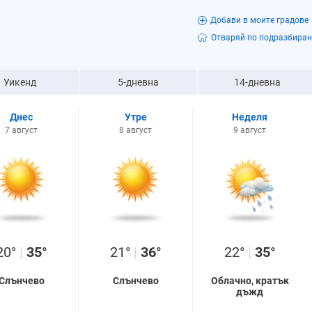
Добави в моите градове
Отваряй по подразбиран
Уикенд
5-дневна
14-дневна
Днес
Утре
Неделя
7 август
8 август
9 август
20°
|
35°
21°
|
36°
22°
|
35°
Слънчево
Слънчево
Облачно, кратък
дъжд