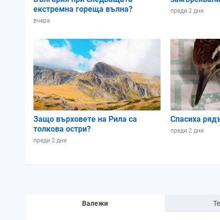
екстремна гореща вълна?
преди 2 дни
вчера
Защо върховете на Рила са
Спасиха ряд
толкова остри?
преди 2 дни
преди 2 дни
Валежи
Т