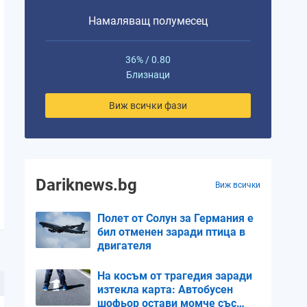
Намаляващ полумесец
36% / 0.80
Близнаци
Виж всички фази
Dariknews.bg
Виж всички
Полет от Солун за Германия е
бил отменен заради птица в
двигателя
На косъм от трагедия заради
изтекла карта: Автобусен
шофьор остави момче със