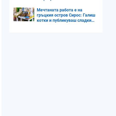
специални потребности край
пътя в жегата
Мечтаната работа е на
гръцкия остров Сирос: Галиш
котки и публикуваш сладки
снимки