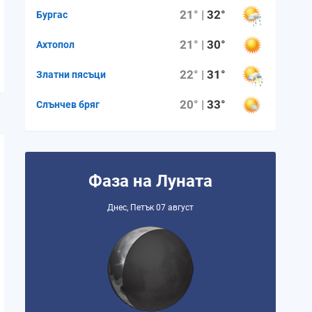
21° |
32°
Бургас
21° |
30°
Ахтопол
22° |
31°
Златни пясъци
20° |
33°
Слънчев бряг
Фаза на Луната
Днес, Петък 07 август