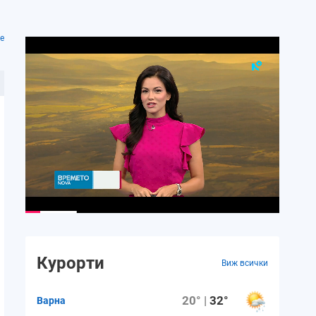
е
Курорти
Виж всички
20° |
32°
Варна