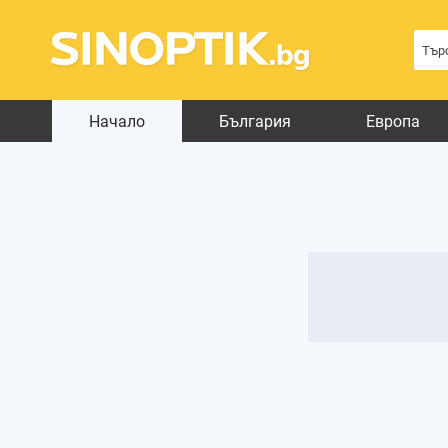
Начало
България
Европа