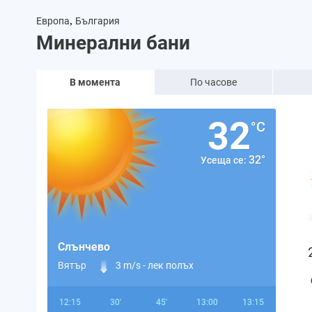
,
Европа
България
Минерални бани
В момента
По часове
32
°C
32°
Усеща се:
Слънчево
Вятър
3 m/s -
лек полъх
12:15
30'
45'
13:00
13:15