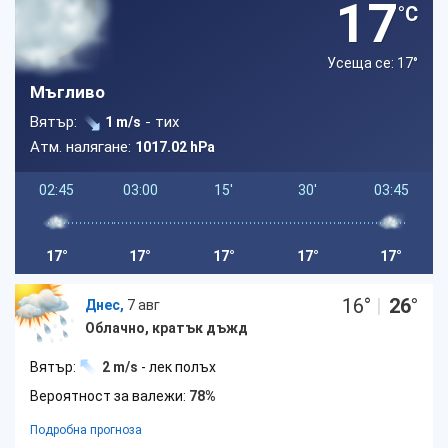
17
°C
Усеща се: 17
°
Мъгливо
Вятър:
- тих
1 m/s
Атм. налягане:
1017.02 hPa
02:45
03:00
15'
30'
03:45
17°
17°
17°
17°
17°
16
°
|
26
°
Днес,
7 авг
Облачно, кратък дъжд
Вятър:
2 m/s
- лек полъх
Вероятност за валежи:
78%
Подробна прогноза