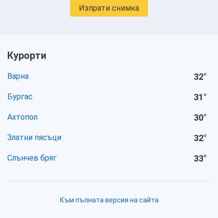
Изпрати снимка
Курорти
Варна
32
°
Бургас
31
°
Ахтопол
30
°
Златни пясъци
32
°
Слънчев бряг
33
°
Към пълната версия на сайта