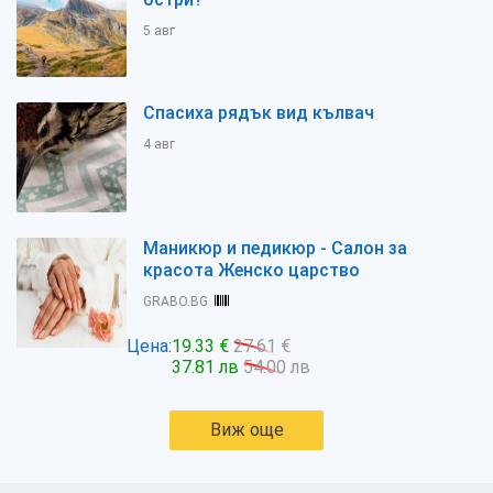
5 авг
Спасиха рядък вид кълвач
4 авг
Маникюр и педикюр - Салон за
красота Женско царство
GRABO.BG
Цена:
19.33 €
27.61 €
37.81 лв
54.00 лв
Виж още