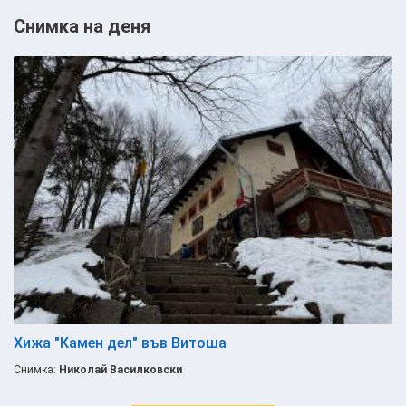
Снимка на деня
Хижа "Камен дел" във Витоша
Снимка:
Николай Василковски