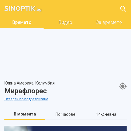
Времето
Видео
За времето
Южна Америка, Колумбия
Мирафлорес
Отваряй по подразбиране
В момента
По часове
14-дневна