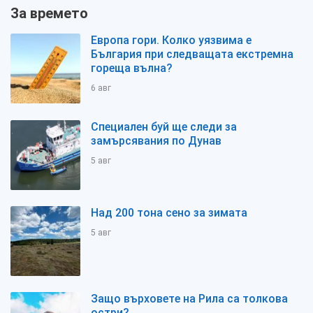
За времето
Европа гори. Колко уязвима е
България при следващата екстремна
гореща вълна?
6 авг
Специален буй ще следи за
замърсявания по Дунав
5 авг
Над 200 тона сено за зимата
5 авг
Защо върховете на Рила са толкова
остри?