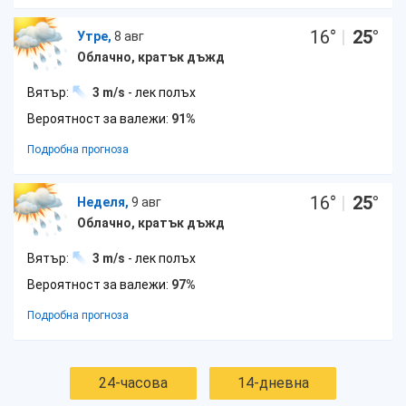
16
°
|
25
°
Утре,
8 авг
Облачно, кратък дъжд
Вятър:
3 m/s
- лек полъх
Вероятност за валежи:
91%
Подробна прогноза
16
°
|
25
°
Неделя,
9 авг
Облачно, кратък дъжд
Вятър:
3 m/s
- лек полъх
Вероятност за валежи:
97%
Подробна прогноза
24-часова
14-дневна