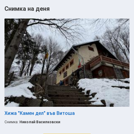
Снимка на деня
Хижа "Камен дел" във Витоша
Снимка:
Николай Василковски