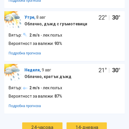
Подробна прогноза
22
°
|
30
°
Утре,
8 авг
Облачно, дъжд с гръмотевици
Вятър:
2 m/s
- лек полъх
Вероятност за валежи:
93%
Подробна прогноза
21
°
|
30
°
Неделя,
9 авг
Облачно, кратък дъжд
Вятър:
2 m/s
- лек полъх
Вероятност за валежи:
87%
Подробна прогноза
24-часова
14-дневна