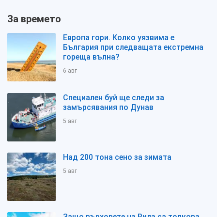
За времето
Европа гори. Колко уязвима е
България при следващата екстремна
гореща вълна?
6 авг
Специален буй ще следи за
замърсявания по Дунав
5 авг
Над 200 тона сено за зимата
5 авг
Защо върховете на Рила са толкова