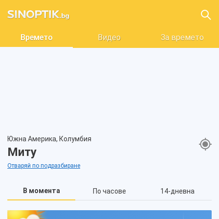
Времето
Видео
За времето
Южна Америка, Колумбия
Миту
Отваряй по подразбиране
В момента
По часове
14-дневна