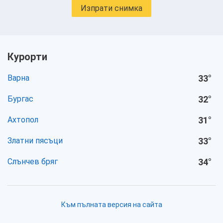
Изпрати снимка
Курорти
Варна
33
°
Бургас
32
°
Ахтопол
31
°
Златни пясъци
33
°
Слънчев бряг
34
°
Към пълната версия на сайта