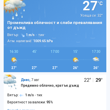
27
°C
Усеща се: 32
°
Променлива облачност и слаби превалявания
от дъжд
Вятър:
- тих
1 m/s
Атм. налягане:
1009.65 hPa
16:30
45'
17:00
15'
17:30
27°
27°
27°
26°
26°
22
°
|
29
°
Днес,
7 авг
Предимно облачно, кратък дъжд
Вятър:
1 m/s
- тих
Вероятност за валежи:
95%