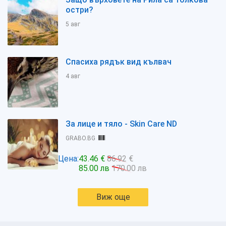
остри?
5 авг
Спасиха рядък вид кълвач
4 авг
За лице и тяло - Skin Care ND
GRABO.BG
Цена:
43.46 €
86.92 €
85.00 лв
170.00 лв
Виж още