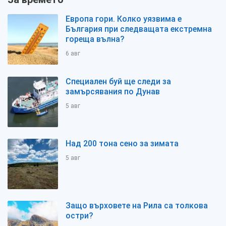
Европа гори. Колко уязвима е
България при следващата екстремна
гореща вълна?
6 авг
Специален буй ще следи за
замърсявания по Дунав
5 авг
Над 200 тона сено за зимата
5 авг
Защо върховете на Рила са толкова
остри?