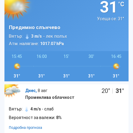
31
°C
Усеща се: 31
°
Предимно слънчево
Вятър:
- лек полъх
3 m/s
Атм. налягане:
1017.07 hPa
15:45
16:00
15'
30'
16:45
31°
31°
31°
31°
31°
20
°
|
31
°
Днес,
8 авг
Променлива облачност
Вятър:
4 m/s
- слаб
Вероятност за валежи:
8%
Подробна прогноза