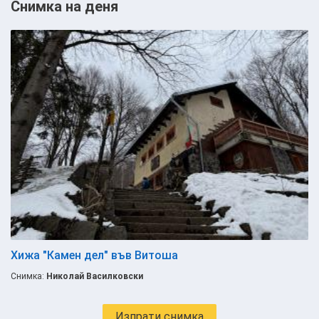
Снимка на деня
Хижа "Камен дел" във Витоша
Снимка:
Николай Василковски
Изпрати снимка