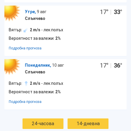
17
°
|
33
°
Утре,
9 авг
Слънчево
Вятър:
2 m/s
- лек полъх
Вероятност за валежи:
2%
Подробна прогноза
17
°
|
36
°
Понеделник,
10 авг
Слънчево
Вятър:
2 m/s
- лек полъх
Вероятност за валежи:
2%
Подробна прогноза
24-часова
14-дневна