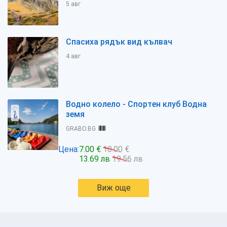
5 авг
Спасиха рядък вид кълвач
4 авг
Водно колело - Спортен клуб Водна
земя
GRABO.BG
Цена:
7.00 €
10.00 €
13.69 лв
19.56 лв
Виж още