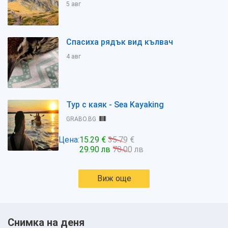
5 авг
Спасиха рядък вид кълвач
4 авг
Тур с каяк - Sea Kayaking
GRABO.BG
Цена:
15.29 €
35.79 €
29.90 лв
70.00 лв
Виж още
Снимка на деня