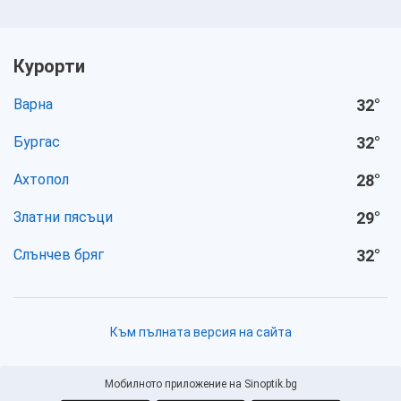
Курорти
Варна
32
°
Бургас
32
°
Ахтопол
28
°
Златни пясъци
29
°
Слънчев бряг
32
°
Към пълната версия на сайта
Мобилното приложение на Sinoptik.bg