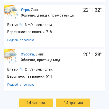
22
°
|
32
°
Утре,
7 авг
Облачно, дъжд с гръмотевици
Вятър:
3 m/s
- лек полъх
Вероятност за валежи:
71%
Подробна прогноза
20
°
|
29
°
Събота,
8 авг
Облачно, кратък дъжд
Вятър:
2 m/s
- лек полъх
Вероятност за валежи:
51%
Подробна прогноза
24-часова
14-дневна