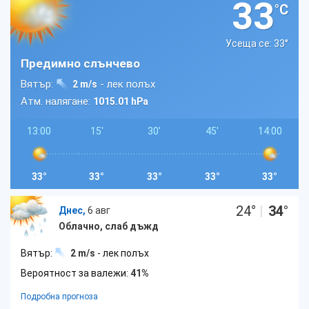
33
°C
Усеща се: 33
°
Предимно слънчево
Вятър:
- лек полъх
2 m/s
Атм. налягане:
1015.01 hPa
13:00
15'
30'
45'
14:00
33°
33°
33°
33°
33°
24
°
|
34
°
Днес,
6 авг
Облачно, слаб дъжд
Вятър:
2 m/s
- лек полъх
Вероятност за валежи:
41%
Подробна прогноза