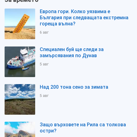
Европа гори. Колко уязвима е
България при следващата екстремна
гореща вълна?
6 авг
Специален буй ще следи за
замърсявания по Дунав
5 авг
Над 200 тона сено за зимата
5 авг
Защо върховете на Рила са толкова
остри?