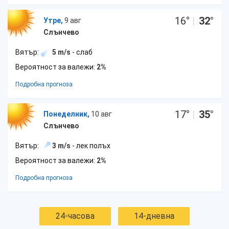
16
°
|
32
°
Утре,
9 авг
Слънчево
Вятър:
5 m/s
- слаб
Вероятност за валежи:
2%
Подробна прогноза
17
°
|
35
°
Понеделник,
10 авг
Слънчево
Вятър:
3 m/s
- лек полъх
Вероятност за валежи:
2%
Подробна прогноза
24-часова
14-дневна