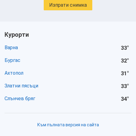
Изпрати снимка
Курорти
Варна
33
°
Бургас
32
°
Ахтопол
31
°
Златни пясъци
33
°
Слънчев бряг
34
°
Към пълната версия на сайта