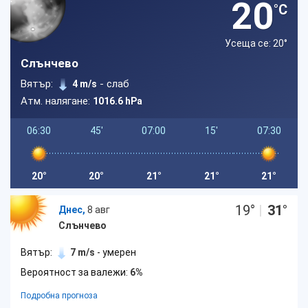
20
°C
Усеща се: 20
°
Слънчево
Вятър:
- слаб
4 m/s
Атм. налягане:
1016.6 hPa
06:30
45'
07:00
15'
07:30
20°
20°
21°
21°
21°
19
°
|
31
°
Днес,
8 авг
Слънчево
Вятър:
7 m/s
- умерен
Вероятност за валежи:
6%
Подробна прогноза