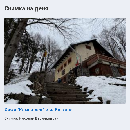
Снимка на деня
Хижа "Камен дел" във Витоша
Снимка:
Николай Василковски