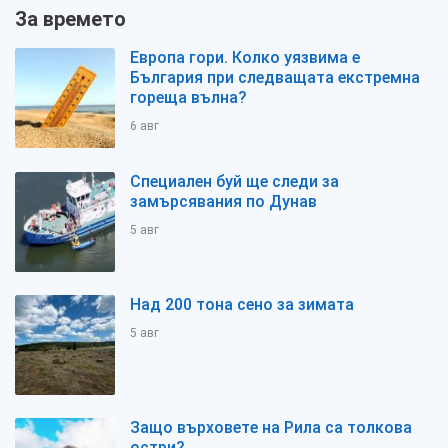
За времето
Европа гори. Колко уязвима е
България при следващата екстремна
гореща вълна?
6 авг
Специален буй ще следи за
замърсявания по Дунав
5 авг
Над 200 тона сено за зимата
5 авг
Защо върховете на Рила са толкова
остри?