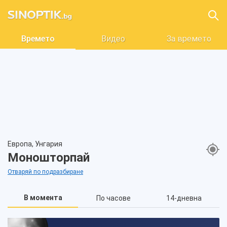
Времето
Видео
За времето
Европа, Унгария
Моношторпай
Отваряй по подразбиране
В момента
По часове
14-дневна