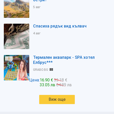
5 авг
Спасиха рядък вид кълвач
4 авг
Термален аквапарк - SPA хотел
Елбрус***
GRABO.BG
Цена:
16.90 €
33.18 €
33.05 лв
64.89 лв
Виж още