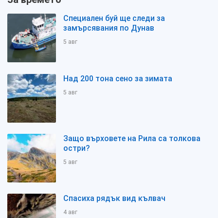
Специален буй ще следи за
замърсявания по Дунав
5 авг
Над 200 тона сено за зимата
5 авг
Защо върховете на Рила са толкова
остри?
5 авг
Спасиха рядък вид кълвач
4 авг