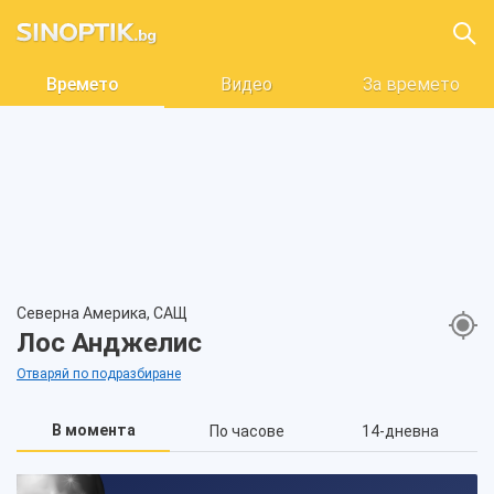
Времето
Видео
За времето
Северна Америка, САЩ
Лос Анджелис
Отваряй по подразбиране
В момента
По часове
14-дневна