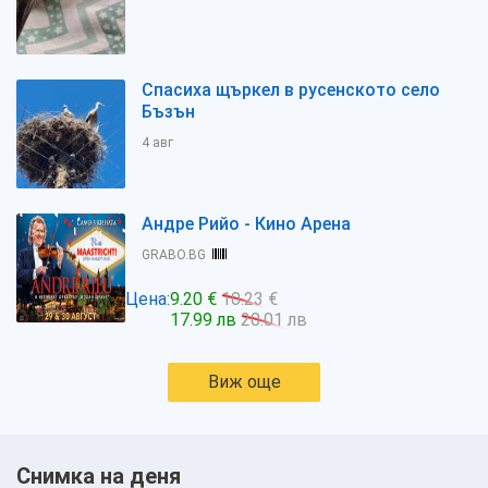
Спасиха щъркел в русенското село
Бъзън
4 авг
Андре Рийо - Кино Арена
GRABO.BG
Цена:
9.20 €
10.23 €
17.99 лв
20.01 лв
Виж още
Снимка на деня