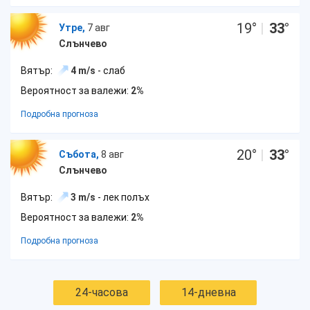
19
°
|
33
°
Утре,
7 авг
Слънчево
Вятър:
4 m/s
- слаб
Вероятност за валежи:
2%
Подробна прогноза
20
°
|
33
°
Събота,
8 авг
Слънчево
Вятър:
3 m/s
- лек полъх
Вероятност за валежи:
2%
Подробна прогноза
24-часова
14-дневна