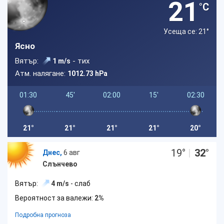
21
°C
Усеща се: 21
°
Ясно
Вятър:
- тих
1 m/s
Атм. налягане:
1012.73 hPa
01:30
45'
02:00
15'
02:30
21°
21°
21°
21°
20°
19
°
|
32
°
Днес,
6 авг
Слънчево
Вятър:
4 m/s
- слаб
Вероятност за валежи:
2%
Подробна прогноза