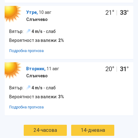
21
°
|
33
°
Утре,
10 авг
Слънчево
Вятър:
4 m/s
- слаб
Вероятност за валежи:
2%
Подробна прогноза
20
°
|
31
°
Вторник,
11 авг
Слънчево
Вятър:
4 m/s
- слаб
Вероятност за валежи:
3%
Подробна прогноза
24-часова
14-дневна