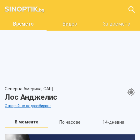
Времето
Видео
За времето
Северна Америка, САЩ
Лос Анджелис
Отваряй по подразбиране
В момента
По часове
14-дневна