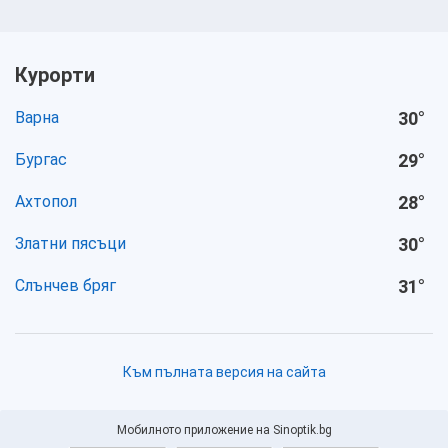
Курорти
Варна
30
°
Бургас
29
°
Ахтопол
28
°
Златни пясъци
30
°
Слънчев бряг
31
°
Към пълната версия на сайта
Мобилното приложение на Sinoptik.bg