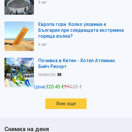
9 авг
Европа гори. Колко уязвима е
България при следващата екстремна
гореща вълна?
6 авг
Почивка в Китен - Хотел Атлиман
Бийч Ризорт
GRABO.BG
Цена:
320.45 €
377.00 €
Виж още
Снимка на деня