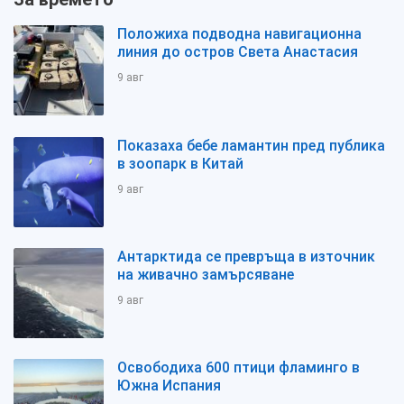
Положиха подводна навигационна
линия до остров Света Анастасия
9 авг
Показаха бебе ламантин пред публика
в зоопарк в Китай
9 авг
Антарктида се превръща в източник
на живачно замърсяване
9 авг
Освободиха 600 птици фламинго в
Южна Испания