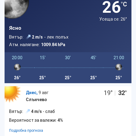
26
°C
Усеща се: 26
°
Ясно
Вятър:
- лек полъх
2 m/s
Атм. налягане:
1009.84 hPa
20:00
15'
30'
45'
21:00
26°
25°
25°
25°
25°
19
°
|
32
°
Днес,
9 авг
Слънчево
Вятър:
4 m/s
- слаб
Вероятност за валежи:
4%
Подробна прогноза