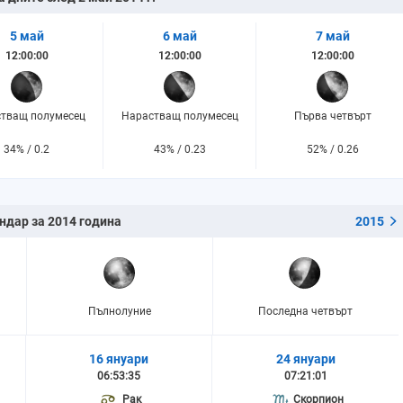
5 май
6 май
7 май
12:00:00
12:00:00
12:00:00
тващ полумесец
Нарастващ полумесец
Първа четвърт
34% / 0.2
43% / 0.23
52% / 0.26
ндар за 2014 година
2015
Пълнолуние
Последна четвърт
16 януари
24 януари
06:53:35
07:21:01
Рак
Скорпион