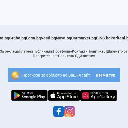
a.bg
Grabo.bg
Edna.bg
Vesti.bg
Nova.bg
Carmarket.bg
BISS.bg
Pariteni.
За реклама
Платени публикации
Портфолио
Контакти
Политика ЛД
Времето от
Поверителност
Политика ЛД
Известия
Прогноза за времето на Вашия сайт
Вземи тук