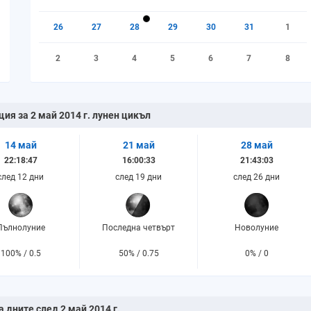
26
27
28
29
30
31
1
2
3
4
5
6
7
8
щия за 2 май 2014 г. лунен цикъл
14 май
21 май
28 май
22:18:47
16:00:33
21:43:03
след 12 дни
след 19 дни
след 26 дни
Пълнолуние
Последна четвърт
Новолуние
100% / 0.5
50% / 0.75
0% / 0
а дните след 2 май 2014 г.