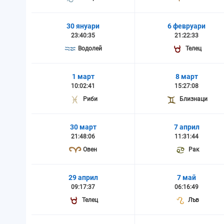
30 януари
6 февруари
23:40:35
21:22:33
Водолей
Телец
1 март
8 март
10:02:41
15:27:08
Риби
Близнаци
30 март
7 април
21:48:06
11:31:44
Овен
Рак
29 април
7 май
09:17:37
06:16:49
Телец
Лъв