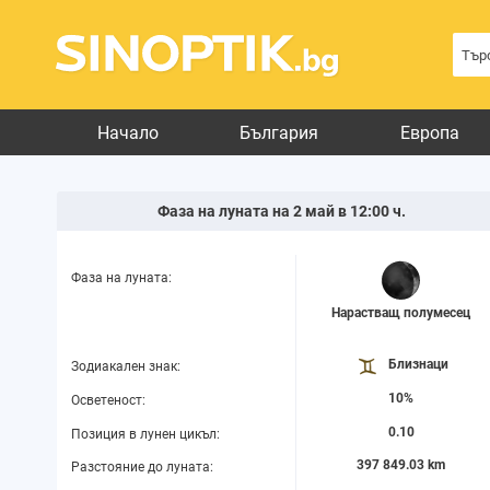
Начало
България
Европа
Фаза на луната на 2 май в 12:00 ч.
Фаза на луната:
Нарастващ полумесец
Близнаци
Зодиакален знак:
10%
Осветеност:
0.10
Позиция в лунен цикъл:
397 849.03 km
Разстояние до луната: