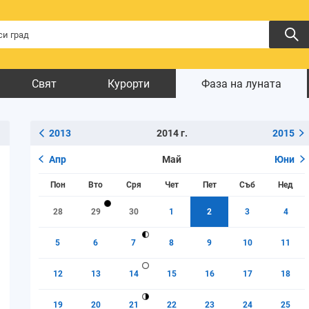
Свят
Курорти
Фаза на луната
2013
2014 г.
2015
Апр
Май
Юни
Пон
Вто
Сря
Чет
Пет
Съб
Нед
28
29
30
1
2
3
4
5
6
7
8
9
10
11
12
13
14
15
16
17
18
19
20
21
22
23
24
25