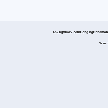
Abv.bg
Vbox7.com
Gong.bg
Ohnamam
За нас