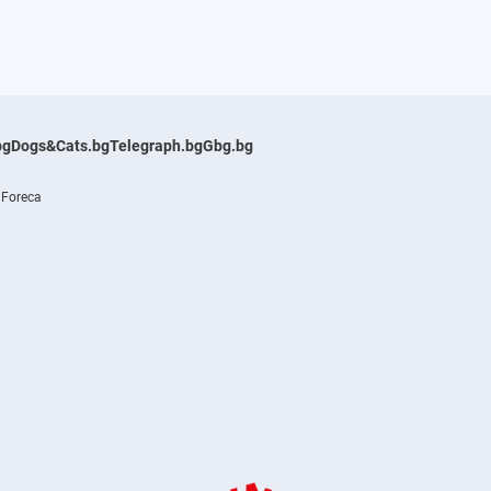
bg
Dogs&Cats.bg
Telegraph.bg
Gbg.bg
 Foreca