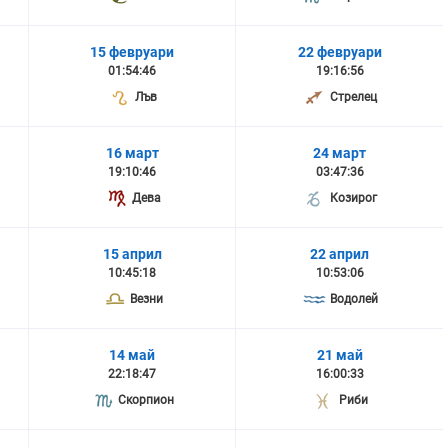
15 февруари
22 февруари
01:54:46
19:16:56
Лъв
Стрелец
16 март
24 март
19:10:46
03:47:36
Дева
Козирог
15 април
22 април
10:45:18
10:53:06
Везни
Водолей
14 май
21 май
22:18:47
16:00:33
Скорпион
Риби