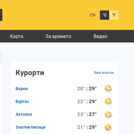
EN
°C
°F
Карта
За времето
Видео
Курорти
Виж всички
20° |
29°
Варна
22° |
29°
Бургас
23° |
27°
Ахтопол
21° |
29°
Златни пясъци