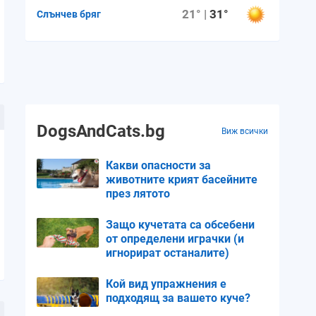
21° |
31°
Слънчев бряг
DogsAndCats.bg
Виж всички
Какви опасности за
животните крият басейните
през лятото
Защо кучетата са обсебени
от определени играчки (и
игнорират останалите)
Кой вид упражнения е
подходящ за вашето куче?