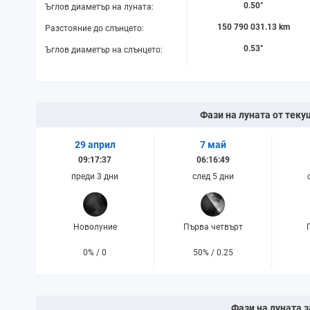
0.50°
Ъглов диаметър на луната:
150 790 031.13 km
Разстояние до слънцето:
0.53°
Ъглов диаметър на слънцето:
Фази на луната от теку
29 април
7 май
09:17:37
06:16:49
преди 3 дни
след 5 дни
Новолуние
Първа четвърт
0% / 0
50% / 0.25
Фази на луната з