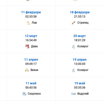
11 февруари
18 февруари
02:33:58
21:35:13
Лъв
Стрелец
12 март
20 март
16:54:49
18:01:29
Дева
Козирог
11 април
19 април
09:09:17
13:00:05
Везни
Козирог
11 май
19 май
00:43:56
03:35:36
Скорпион
Водолей