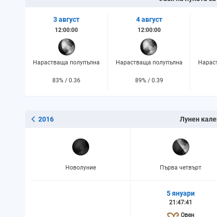
3 август
4 август
12:00:00
12:00:00
Нарастваща полупълна
Нарастваща полупълна
Нарас
83% / 0.36
89% / 0.39
2016
Лунен кале
Новолуние
Първа четвърт
5 януари
21:47:41
Овен