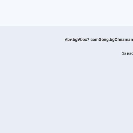
Abv.bg
Vbox7.com
Gong.bg
Ohnamam
За нас