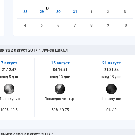
28
29
30
31
1
2
3
4
5
6
7
8
9
10
я за 2 август 2017 г. лунен цикъл
7 август
15 август
21 август
21:12:47
04:16:51
21:31:34
след 5 дни
след 13 дни
след 19 дни
Пълнолуние
Последна четвърт
Новолуние
100% / 0.5
50% / 0.75
0% / 0
дните след 2 август 2017 г.