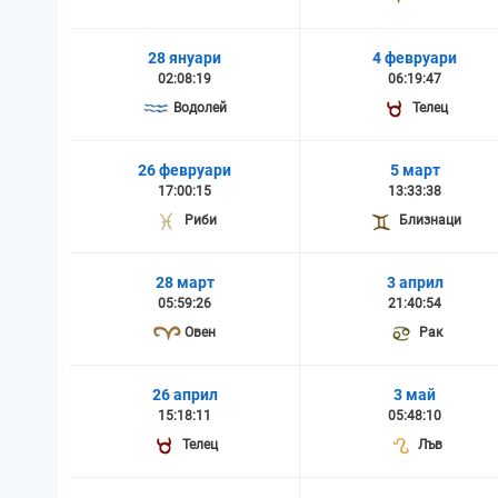
28 януари
4 февруари
02:08:19
06:19:47
Водолей
Телец
26 февруари
5 март
17:00:15
13:33:38
Риби
Близнаци
28 март
3 април
05:59:26
21:40:54
Овен
Рак
26 април
3 май
15:18:11
05:48:10
Телец
Лъв