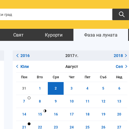
Свят
Курорти
Фаза на луната
2016
2017 г.
2018
Юли
Август
Сеп
Пон
Вто
Сря
Чет
Пет
Съб
Нед
31
1
2
3
4
5
6
7
8
9
10
11
12
13
14
15
16
17
18
19
20
21
22
23
24
25
26
27