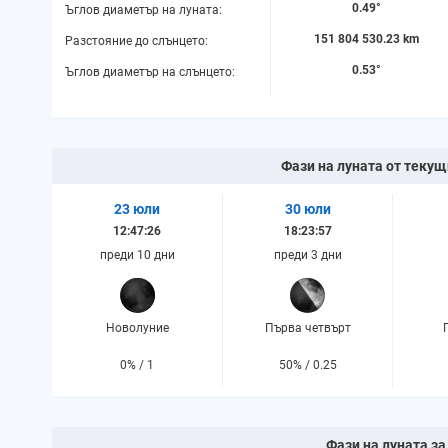
0.49°
Ъглов диаметър на луната:
151 804 530.23 km
Разстояние до слънцето:
0.53°
Ъглов диаметър на слънцето:
Фази на луната от текущи
23 юли
30 юли
12:47:26
18:23:57
преди 10 дни
преди 3 дни
Новолуние
Първа четвърт
0% / 1
50% / 0.25
Фази на луната за 