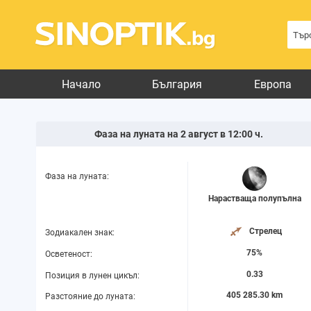
Начало
България
Европа
Фаза на луната на 2 август в 12:00 ч.
Фаза на луната:
Нарастваща полупълна
Стрелец
Зодиакален знак:
75%
Осветеност:
0.33
Позиция в лунен цикъл:
405 285.30 km
Разстояние до луната: