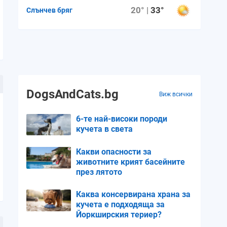
20° |
33°
Слънчев бряг
DogsAndCats.bg
Виж всички
6-те най-високи породи
кучета в света
Какви опасности за
животните крият басейните
през лятото
Каква консервирана храна за
кучета е подходяща за
Йоркширския териер?