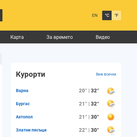
EN
°C
°F
Карта
За времето
Видео
Курорти
Виж всички
20° |
32°
Варна
21° |
32°
Бургас
21° |
30°
Ахтопол
22° |
30°
Златни пясъци