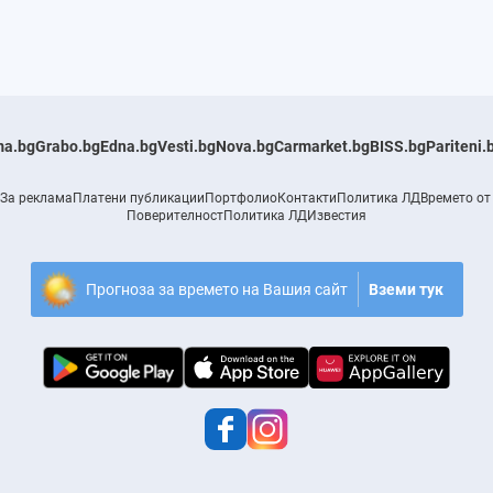
a.bg
Grabo.bg
Edna.bg
Vesti.bg
Nova.bg
Carmarket.bg
BISS.bg
Pariteni.
За реклама
Платени публикации
Портфолио
Контакти
Политика ЛД
Времето от
Поверителност
Политика ЛД
Известия
Прогноза за времето на Вашия сайт
Вземи тук