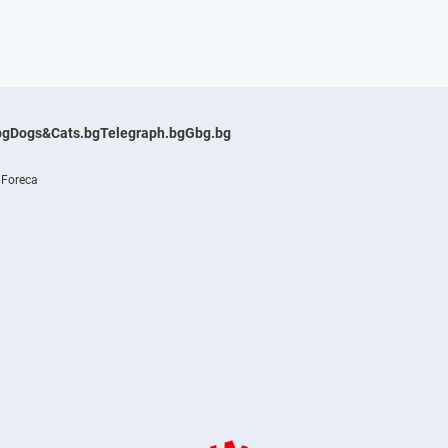
bg
Dogs&Cats.bg
Telegraph.bg
Gbg.bg
 Foreca