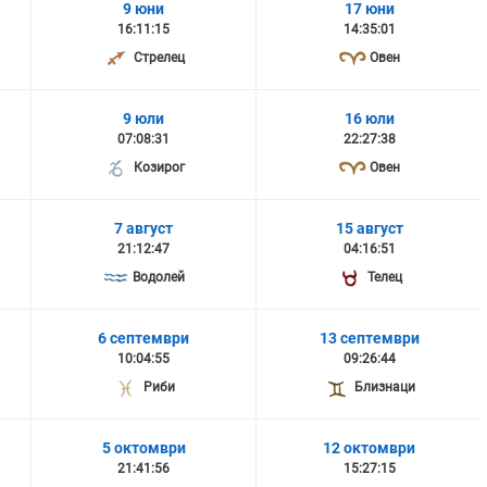
9 юни
17 юни
16:11:15
14:35:01
Стрелец
Овен
9 юли
16 юли
07:08:31
22:27:38
Козирог
Овен
7 август
15 август
21:12:47
04:16:51
Водолей
Телец
6 септември
13 септември
10:04:55
09:26:44
Риби
Близнаци
5 октомври
12 октомври
21:41:56
15:27:15