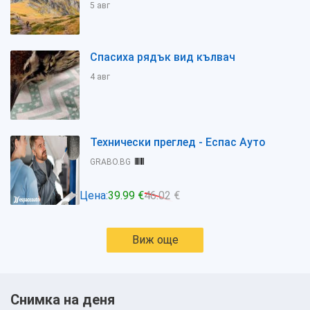
5 авг
Спасиха рядък вид кълвач
4 авг
Технически преглед - Еспас Ауто
GRABO.BG
Цена:
39.99 €
46.02 €
Виж още
Снимка на деня