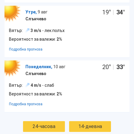
19
°
|
34
°
Утре,
9 авг
Слънчево
Вятър:
3 m/s
- лек полъх
Вероятност за валежи:
2%
Подробна прогноза
20
°
|
33
°
Понеделник,
10 авг
Слънчево
Вятър:
4 m/s
- слаб
Вероятност за валежи:
2%
Подробна прогноза
24-часова
14-дневна