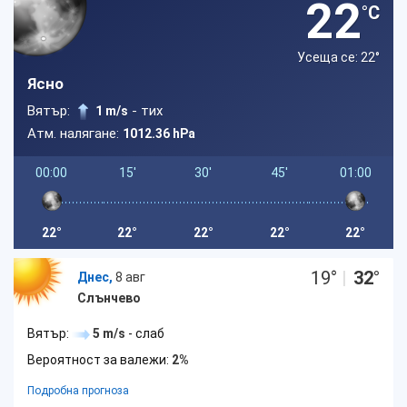
22
°C
Усеща се: 22
°
Ясно
Вятър:
- тих
1 m/s
Атм. налягане:
1012.36 hPa
00:00
15'
30'
45'
01:00
22°
22°
22°
22°
22°
19
°
|
32
°
Днес,
8 авг
Слънчево
Вятър:
5 m/s
- слаб
Вероятност за валежи:
2%
Подробна прогноза