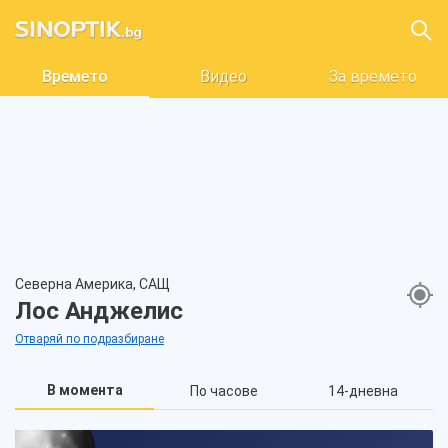
Времето
Видео
За времето
Северна Америка, САЩ
Лос Анджелис
Отваряй по подразбиране
В момента
По часове
14-дневна