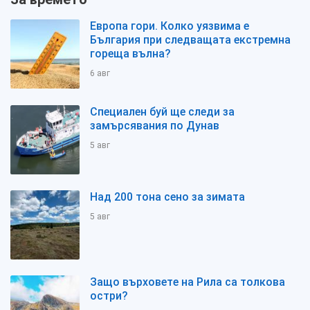
Европа гори. Колко уязвима е
България при следващата екстремна
гореща вълна?
6 авг
Специален буй ще следи за
замърсявания по Дунав
5 авг
Над 200 тона сено за зимата
5 авг
Защо върховете на Рила са толкова
остри?