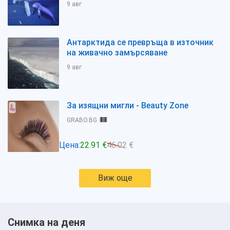
9 авг
Антарктида се превръща в източник
на живачно замърсяване
9 авг
За изящни мигли - Beauty Zone
GRABO.BG
Цена:
22.91 €
46.02 €
Виж още
Снимка на деня