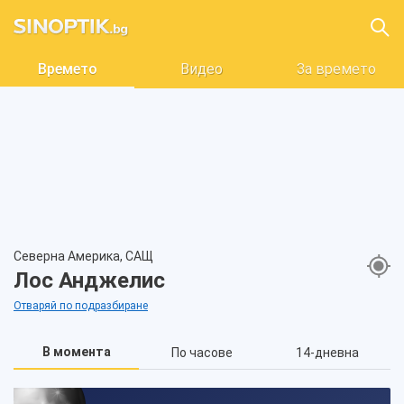
Времето
Видео
За времето
Северна Америка, САЩ
Лос Анджелис
Отваряй по подразбиране
В момента
По часове
14-дневна