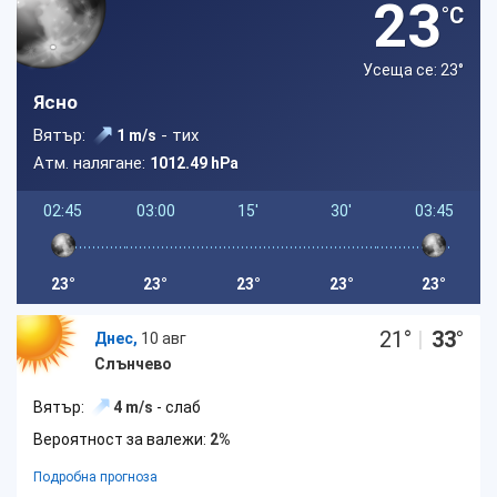
23
°C
Усеща се: 23
°
Ясно
Вятър:
- тих
1 m/s
Атм. налягане:
1012.49 hPa
02:45
03:00
15'
30'
03:45
23°
23°
23°
23°
23°
21
°
|
33
°
Днес,
10 авг
Слънчево
Вятър:
4 m/s
- слаб
Вероятност за валежи:
2%
Подробна прогноза