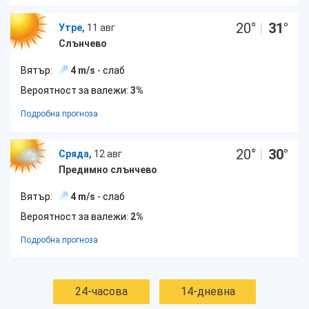
20
°
|
31
°
Утре,
11 авг
Слънчево
Вятър:
4 m/s
- слаб
Вероятност за валежи:
3%
Подробна прогноза
20
°
|
30
°
Сряда,
12 авг
Предимно слънчево
Вятър:
4 m/s
- слаб
Вероятност за валежи:
2%
Подробна прогноза
24-часова
14-дневна