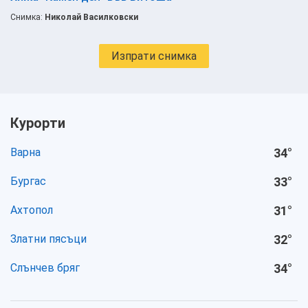
Снимка:
Николай Василковски
Изпрати снимка
Курорти
Варна
34
°
Бургас
33
°
Ахтопол
31
°
Златни пясъци
32
°
Слънчев бряг
34
°