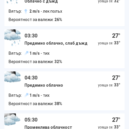
32
°
Облачно с дъжд
усеща се:
Вятър:
2 m/s
- лек полъх
Вероятност за валежи:
26%
27
°
03:30
33
°
Предимно облачно, слаб дъжд
усеща се:
Вятър:
1 m/s
- тих
Вероятност за валежи:
32%
27
°
04:30
33
°
Предимно облачно
усеща се:
Вятър:
1 m/s
- тих
Вероятност за валежи:
38%
27
°
05:30
33
°
Променлива облачност
усеща се: