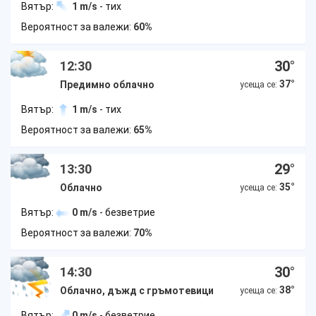
Вятър:
1 m/s
- тих
Вероятност за валежи:
60%
30
°
12:30
37
°
Предимно облачно
усеща се:
Вятър:
1 m/s
- тих
Вероятност за валежи:
65%
29
°
13:30
35
°
Облачно
усеща се:
Вятър:
0 m/s
- безветрие
Вероятност за валежи:
70%
30
°
14:30
38
°
Облачно, дъжд с гръмотевици
усеща се:
Вятър:
0 m/s
- безветрие