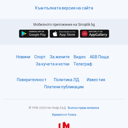
Към пълната версия на сайта
Мобилното приложение на Sinoptik.bg
Новини
Спорт
За жените
Видео
АБВ Поща
За кучета и котки
Телеграф
Поверителност
Политика ЛД
Известия
Платени публикации
© 1998-2026 Нет Инфо ЕАД.
Всички права запазени
Времето от Foreca