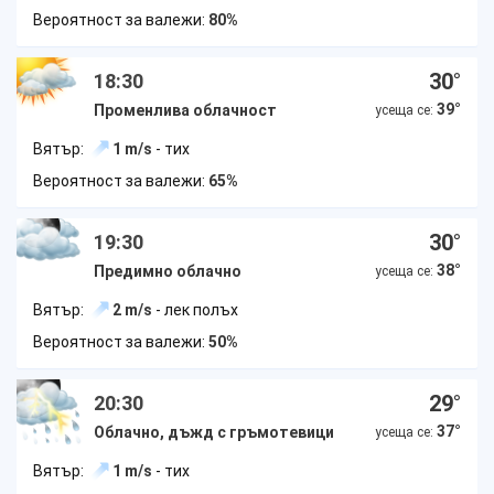
Вероятност за валежи:
80%
30
°
18:30
39
°
Променлива облачност
усеща се:
Вятър:
1 m/s
- тих
Вероятност за валежи:
65%
30
°
19:30
38
°
Предимно облачно
усеща се:
Вятър:
2 m/s
- лек полъх
Вероятност за валежи:
50%
29
°
20:30
37
°
Облачно, дъжд с гръмотевици
усеща се:
Вятър:
1 m/s
- тих