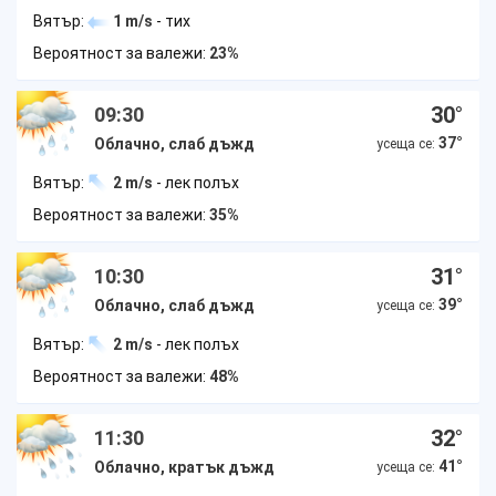
Вятър:
1 m/s
- тих
Вероятност за валежи:
23%
30
°
09:30
37
°
Облачно, слаб дъжд
усеща се:
Вятър:
2 m/s
- лек полъх
Вероятност за валежи:
35%
31
°
10:30
39
°
Облачно, слаб дъжд
усеща се:
Вятър:
2 m/s
- лек полъх
Вероятност за валежи:
48%
32
°
11:30
41
°
Облачно, кратък дъжд
усеща се: