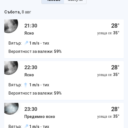
Събота,
8 авг
28
°
21:30
35
°
Ясно
усеща се:
Вятър:
1 m/s
- тих
Вероятност за валежи:
59%
28
°
22:30
35
°
Ясно
усеща се:
Вятър:
1 m/s
- тих
Вероятност за валежи:
59%
28
°
23:30
35
°
Предимно ясно
усеща се:
Вятър:
1 m/s
- тих