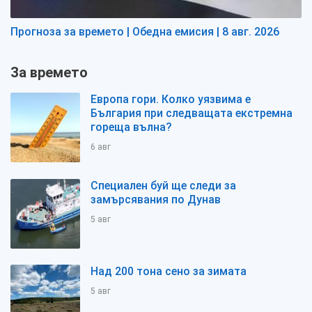
Прогноза за времето | Обедна емисия | 8 авг. 2026
За времето
Европа гори. Колко уязвима е
България при следващата екстремна
гореща вълна?
6 авг
Специален буй ще следи за
замърсявания по Дунав
5 авг
Над 200 тона сено за зимата
5 авг