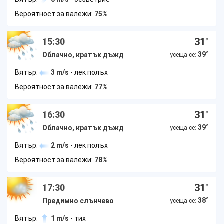
Вероятност за валежи:
75%
31
°
15:30
39
°
Облачно, кратък дъжд
усеща се:
Вятър:
3 m/s
- лек полъх
Вероятност за валежи:
77%
31
°
16:30
39
°
Облачно, кратък дъжд
усеща се:
Вятър:
2 m/s
- лек полъх
Вероятност за валежи:
78%
31
°
17:30
38
°
Предимно слънчево
усеща се:
Вятър:
1 m/s
- тих