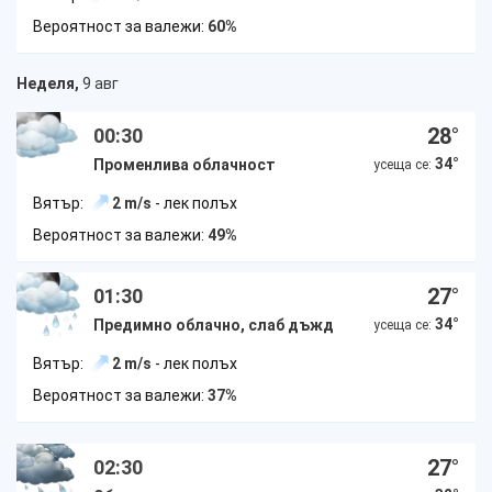
Вероятност за валежи:
60%
Неделя,
9 авг
28
°
00:30
34
°
Променлива облачност
усеща се:
Вятър:
2 m/s
- лек полъх
Вероятност за валежи:
49%
27
°
01:30
34
°
Предимно облачно, слаб дъжд
усеща се:
Вятър:
2 m/s
- лек полъх
Вероятност за валежи:
37%
27
°
02:30