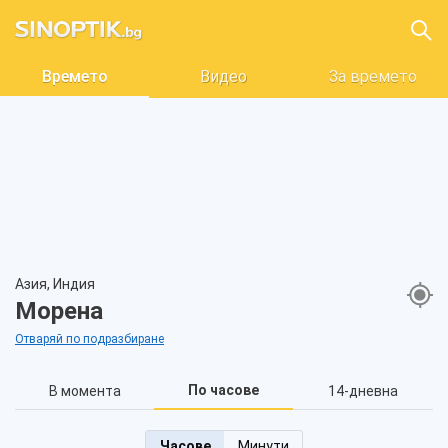
Времето
Видео
За времето
Азия, Индия
Морена
Отваряй по подразбиране
По часове
В момента
14-дневна
Часове
Минути