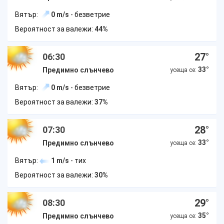
Вятър:
0 m/s
- безветрие
Вероятност за валежи:
44%
27
°
06:30
33
°
Предимно слънчево
усеща се:
Вятър:
0 m/s
- безветрие
Вероятност за валежи:
37%
28
°
07:30
33
°
Предимно слънчево
усеща се:
Вятър:
1 m/s
- тих
Вероятност за валежи:
30%
29
°
08:30
35
°
Предимно слънчево
усеща се: