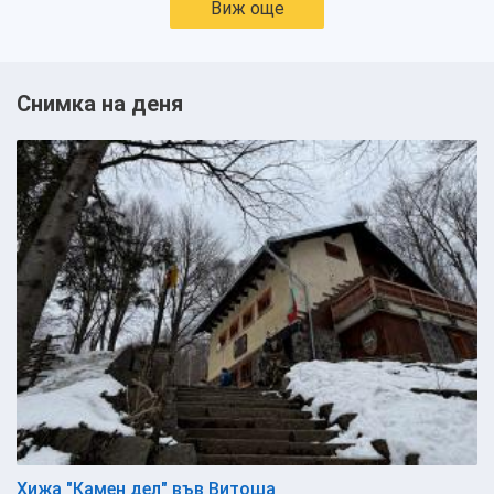
Виж още
Снимка на деня
Хижа "Камен дел" във Витоша