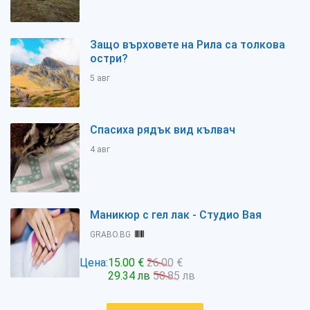
Защо върховете на Рила са толкова
остри?
5 авг
Спасиха рядък вид кълвач
4 авг
Маникюр с гел лак - Студио Вая
GRABO.BG
Цена:
15.00 €
26.00 €
29.34 лв
50.85 лв