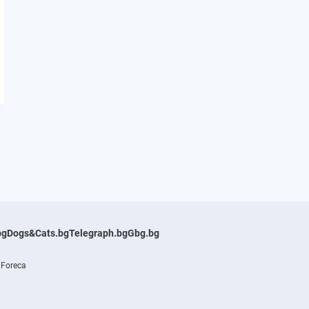
bg
Dogs&Cats.bg
Telegraph.bg
Gbg.bg
 Foreca