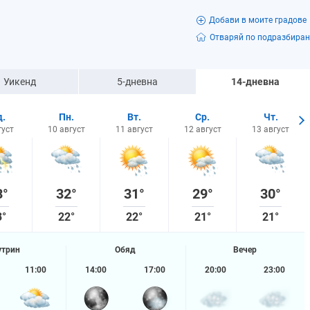
Добави в моите градове
Отваряй по подразбиран
Уикенд
5-дневна
14-дневна
д.
Пн.
Вт.
Ср.
Чт.
густ
10 август
11 август
12 август
13 август
3°
32°
31°
29°
30°
3°
22°
22°
21°
21°
утрин
Обяд
Вечер
11:00
14:00
17:00
20:00
23:00