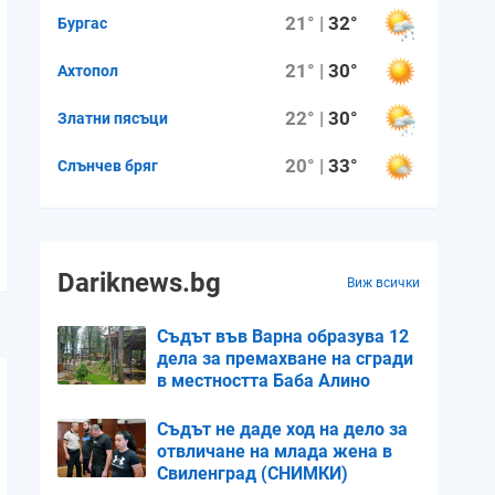
21° |
32°
Бургас
21° |
30°
Ахтопол
22° |
30°
Златни пясъци
20° |
33°
Слънчев бряг
Dariknews.bg
Виж всички
Съдът във Варна образува 12
дела за премахване на сгради
в местността Баба Алино
Съдът не даде ход на дело за
отвличане на млада жена в
Свиленград (СНИМКИ)