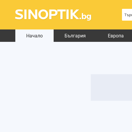
Начало
България
Европа