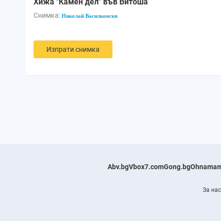
Хижа "Камен дел" във Витоша
Снимка:
Николай Василковски
Изпрати снимка
Abv.bg
Vbox7.com
Gong.bg
Ohnamam
За нас