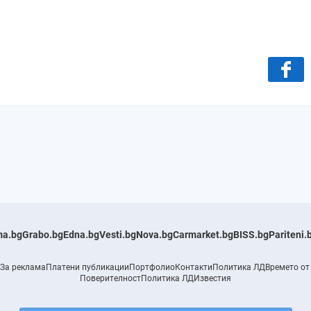
a.bg
Grabo.bg
Edna.bg
Vesti.bg
Nova.bg
Carmarket.bg
BISS.bg
Pariteni.
За реклама
Платени публикации
Портфолио
Контакти
Политика ЛД
Времето от
Поверителност
Политика ЛД
Известия