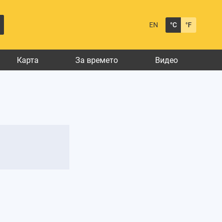
EN
°C
°F
Карта
За времето
Видео