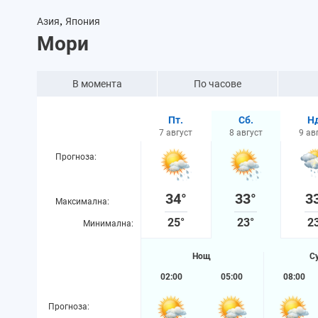
,
Азия
Япония
Мори
В момента
По часове
Пт.
Сб.
Н
7 август
8 август
9 ав
Прогноза:
34°
33°
3
Максимална:
25°
23°
2
Минимална:
Нощ
С
02:00
05:00
08:00
Прогноза: