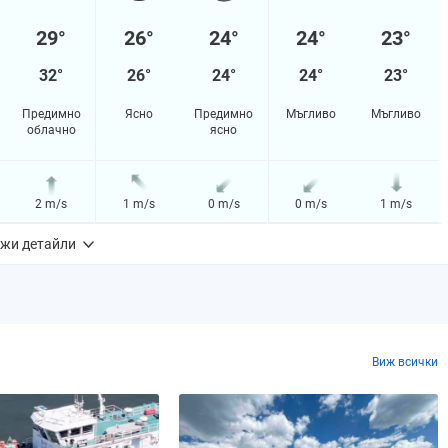
29°
26°
24°
24°
23°
32°
26°
24°
24°
23°
Предимно
Ясно
Предимно
Мъгливо
Мъгливо
облачно
ясно
2 m/s
1 m/s
0 m/s
0 m/s
1 m/s
жи детайли
44%
33%
18%
11%
6%
0.0 mm
0.0 mm
0.0 mm
0.0 mm
0.0 mm
Виж всички
0%
0%
0%
0%
0%
a
1007.55 hPa
1008.59 hPa
1008.6 hPa
1007.63 hPa
1007.15 hPa