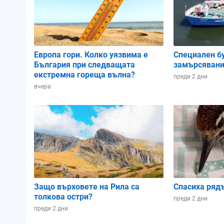
налягане:
84%
62%
59%
Влажност:
Европа гори. Колко уязвима е
Специален б
31%
30%
68%
Облачност:
България при следващата
замърсявани
екстремна гореща вълна?
преди 2 дни
вчера
02:00
05:00
08:00
Защо върховете на Рила са
Спасиха ряд
толкова остри?
преди 2 дни
преди 2 дни