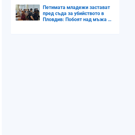
Петимата младежи застават
пред съда за убийството в
Пловдив: Побоят над мъжа е
продължил над час (СНИМКИ)