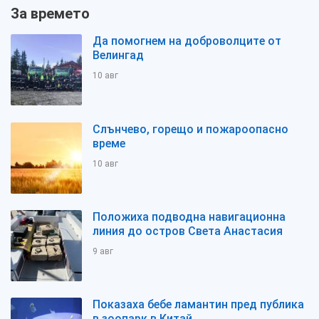
За времето
Да помогнем на доброволците от
Велингад
10 авг
Слънчево, горещо и пожароопасно
време
10 авг
Положиха подводна навигационна
линия до остров Света Анастасия
9 авг
Показаха бебе ламантин пред публика
в зоопарк в Китай