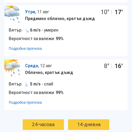
10
°
|
17
°
Утре,
11 авг
Предимно облачно, кратък дъжд
Вятър:
6 m/s
- умерен
Вероятност за валежи:
99%
Подробна прогноза
8
°
|
16
°
Сряда,
12 авг
Облачно, кратък дъжд
Вятър:
5 m/s
- слаб
Вероятност за валежи:
99%
Подробна прогноза
24-часова
14-дневна