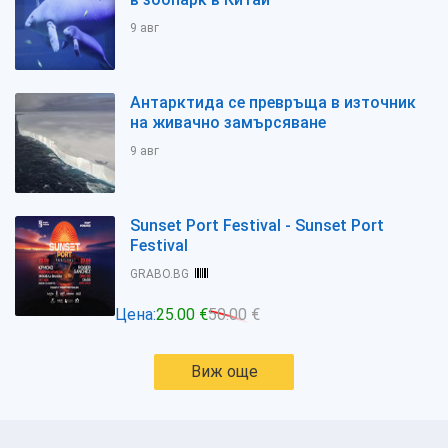
9 авг
Антарктида се превръща в източник
на живачно замърсяване
9 авг
Sunset Port Festival - Sunset Port
Festival
GRABO.BG
Цена:
25.00 €
50.00 €
Виж още