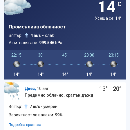
14
°C
Усеща се: 14
°
Променлива облачност
Вятър:
- слаб
4 m/s
Атм. налягане:
999.546 hPa
22:15
30'
45'
23:00
23:15
14°
14°
14°
14°
14°
13
°
|
20
°
Днес,
10 авг
Предимно облачно, кратък дъжд
Вятър:
7 m/s
- умерен
Вероятност за валежи:
99%
Подробна прогноза