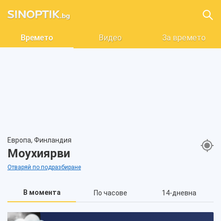
Времето
Видео
За времето
Европа, Финландия
Моухиярви
Отваряй по подразбиране
В момента
По часове
14-дневна