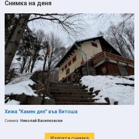
Снимка на деня
Хижа "Камен дел" във Витоша
Снимка:
Николай Василковски
Изпрати снимка