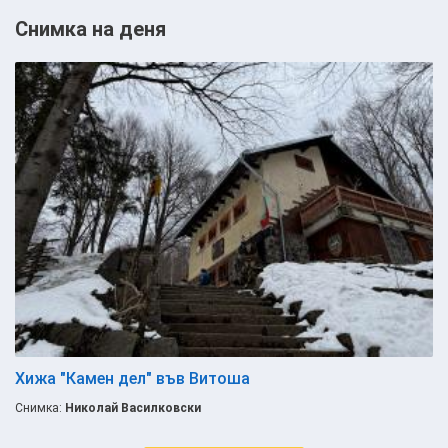
Снимка на деня
Хижа "Камен дел" във Витоша
Снимка:
Николай Василковски