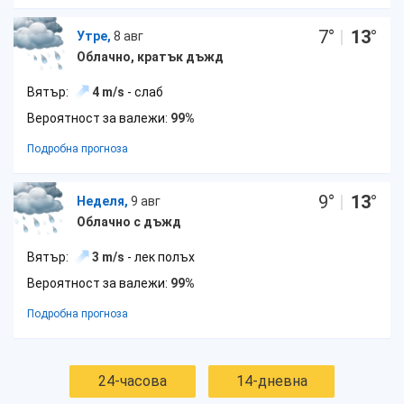
7
°
|
13
°
Утре,
8 авг
Облачно, кратък дъжд
Вятър:
4 m/s
- слаб
Вероятност за валежи:
99%
Подробна прогноза
9
°
|
13
°
Неделя,
9 авг
Облачно с дъжд
Вятър:
3 m/s
- лек полъх
Вероятност за валежи:
99%
Подробна прогноза
24-часова
14-дневна