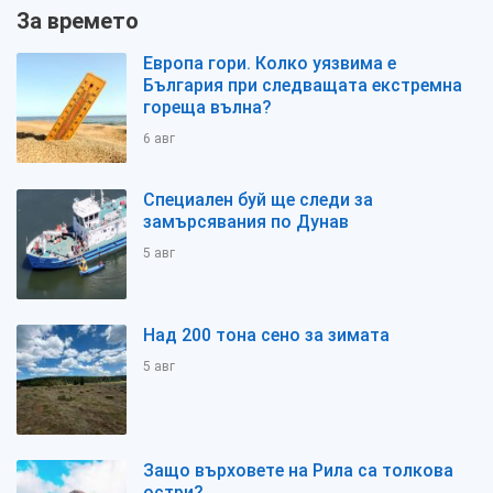
За времето
Европа гори. Колко уязвима е
България при следващата екстремна
гореща вълна?
6 авг
Специален буй ще следи за
замърсявания по Дунав
5 авг
Над 200 тона сено за зимата
5 авг
Защо върховете на Рила са толкова
остри?