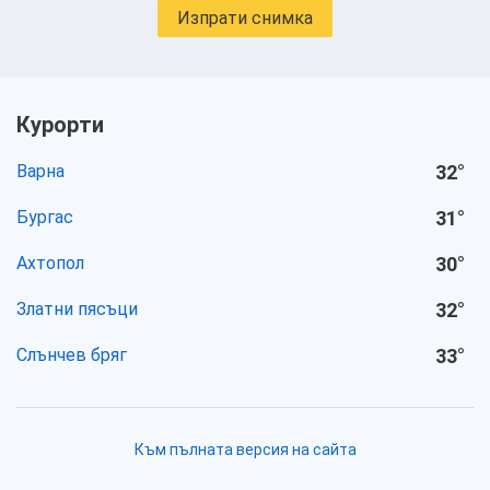
Изпрати снимка
Курорти
Варна
32
°
Бургас
31
°
Ахтопол
30
°
Златни пясъци
32
°
Слънчев бряг
33
°
Към пълната версия на сайта