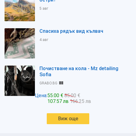
5 авг
Спасиха рядък вид кълвач
4 авг
Почистване на кола - Mz detailing
Sofia
GRABO.BG
Цена:
55.00 €
85.00 €
107.57 лв
166.25 лв
Виж още