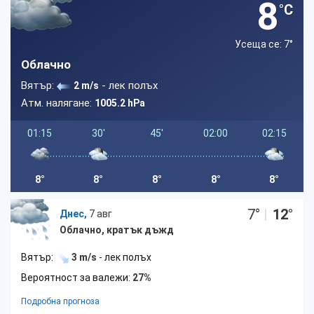
8
°C
Усеща се: 7
°
Облачно
Вятър:
- лек полъх
2 m/s
Атм. налягане:
1005.2 hPa
01:15
30'
45'
02:00
02:15
8°
8°
8°
8°
8°
7
°
|
12
°
Днес,
7 авг
Облачно, кратък дъжд
Вятър:
3 m/s
- лек полъх
Вероятност за валежи:
27%
Подробна прогноза