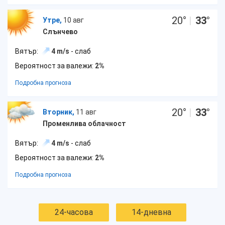
20
°
|
33
°
Утре,
10 авг
Слънчево
Вятър:
4 m/s
- слаб
Вероятност за валежи:
2%
Подробна прогноза
20
°
|
33
°
Вторник,
11 авг
Променлива облачност
Вятър:
4 m/s
- слаб
Вероятност за валежи:
2%
Подробна прогноза
24-часова
14-дневна