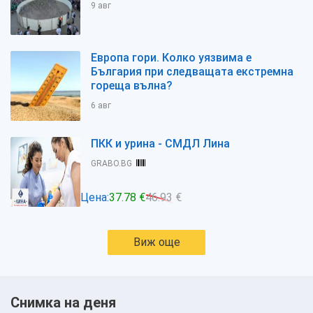
9 авг
Европа гори. Колко уязвима е
България при следващата екстремна
гореща вълна?
6 авг
ПКК и урина - СМДЛ Лина
GRABO.BG
Цена:
37.78 €
46.93 €
Виж още
Снимка на деня