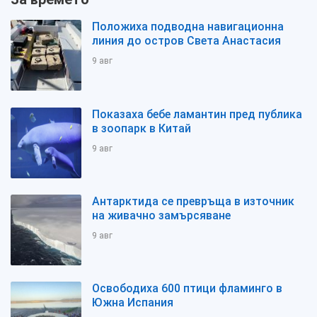
Положиха подводна навигационна
линия до остров Света Анастасия
9 авг
Показаха бебе ламантин пред публика
в зоопарк в Китай
9 авг
Антарктида се превръща в източник
на живачно замърсяване
9 авг
Освободиха 600 птици фламинго в
Южна Испания