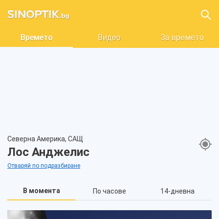
Времето
Видео
За времето
Северна Америка, САЩ
Лос Анджелис
Отваряй по подразбиране
В момента
По часове
14-дневна