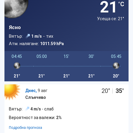
21
°C
Усеща се: 21
°
Ясно
Вятър:
- тих
1 m/s
Атм. налягане:
1011.59 hPa
04:45
05:00
15'
30'
05:45
21°
21°
21°
21°
20°
20
°
|
35
°
Днес,
9 авг
Слънчево
Вятър:
4 m/s
- слаб
Вероятност за валежи:
2%
Подробна прогноза