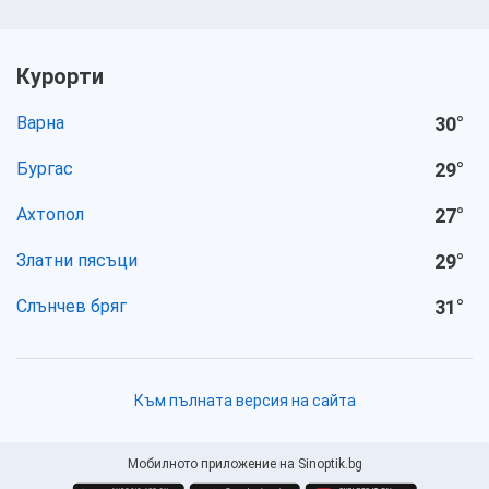
Курорти
Варна
30
°
Бургас
29
°
Ахтопол
27
°
Златни пясъци
29
°
Слънчев бряг
31
°
Към пълната версия на сайта
Мобилното приложение на Sinoptik.bg