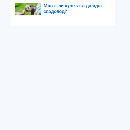
Могат ли кучетата да ядат
сладолед?