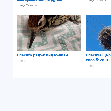
преди 22 часа
преди 22 часа
Спасиха рядък вид кълвач
Спасиха щър
село Бъзън
вчера
вчера