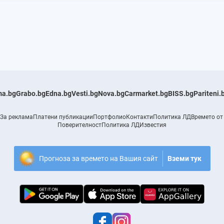
a.bg
Grabo.bg
Edna.bg
Vesti.bg
Nova.bg
Carmarket.bg
BISS.bg
Pariteni.
За реклама
Платени публикации
Портфолио
Контакти
Политика ЛД
Времето от
Поверителност
Политика ЛД
Известия
Прогноза за времето на Вашия сайт
Вземи тук