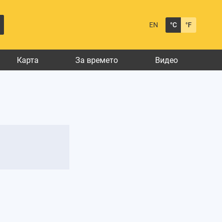
EN
°C
°F
Карта
За времето
Видео