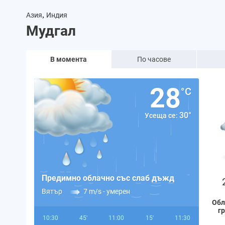
,
Азия
Индия
Мудгал
В момента
По часове
28
°C
30°
Усеща се:
Предимно облачно със слаб дъжд
Вятър
7 m/s -
умерен
Обл
г
10:30
45'
11:00
15'
11:30