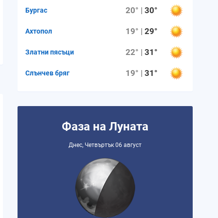
20° |
30°
Бургас
19° |
29°
Ахтопол
22° |
31°
Златни пясъци
19° |
31°
Слънчев бряг
Фаза на Луната
Днес, Четвъртък 06 август