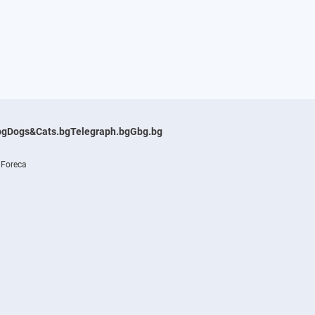
bg
Dogs&Cats.bg
Telegraph.bg
Gbg.bg
 Foreca