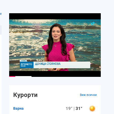
е
Курорти
Виж всички
19° |
31°
Варна