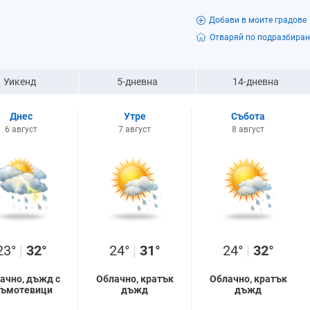
Добави в моите градове
Отваряй по подразбиран
Уикенд
5-дневна
14-дневна
Днес
Утре
Събота
6 август
7 август
8 август
23°
|
32°
24°
|
31°
24°
|
32°
ачно, дъжд с
Облачно, кратък
Облачно, кратък
ръмотевици
дъжд
дъжд