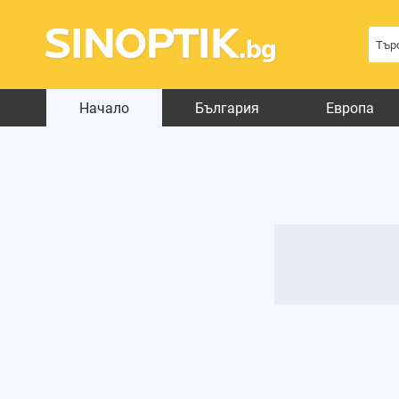
Начало
България
Европа