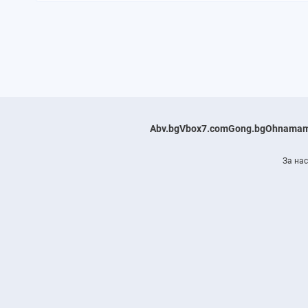
Abv.bg
Vbox7.com
Gong.bg
Ohnamam
За нас