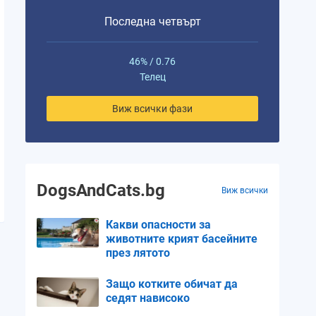
Последна четвърт
46% / 0.76
Телец
Виж всички фази
DogsAndCats.bg
Виж всички
Какви опасности за
животните крият басейните
през лятото
Защо котките обичат да
седят нависоко