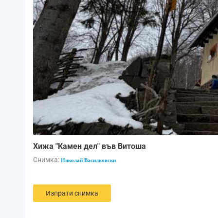
Хижа "Камен дел" във Витоша
Снимка:
Николай Василковски
Изпрати снимка