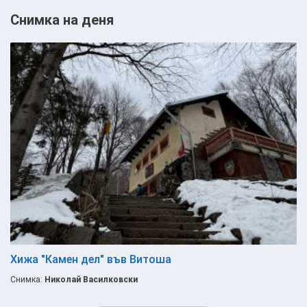
Снимка на деня
Хижа "Камен дел" във Витоша
Снимка:
Николай Василковски