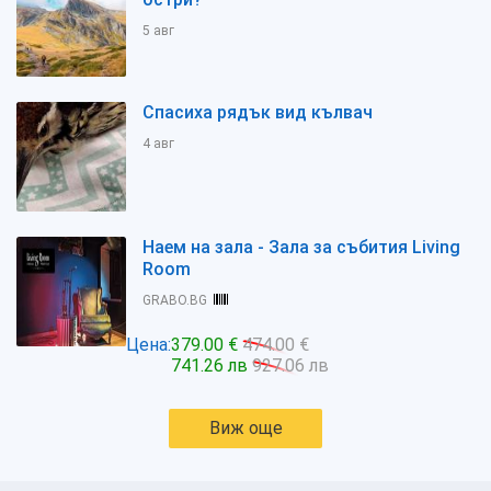
5 авг
Спасиха рядък вид кълвач
4 авг
Наем на зала - Зала за събития Living
Room
GRABO.BG
Цена:
379.00 €
474.00 €
741.26 лв
927.06 лв
Виж още