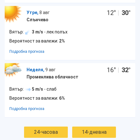
12
°
|
30
°
Утре,
8 авг
Слънчево
Вятър:
3 m/s
- лек полъх
Вероятност за валежи:
2%
Подробна прогноза
16
°
|
32
°
Неделя,
9 авг
Променлива облачност
Вятър:
5 m/s
- слаб
Вероятност за валежи:
6%
Подробна прогноза
24-часова
14-дневна