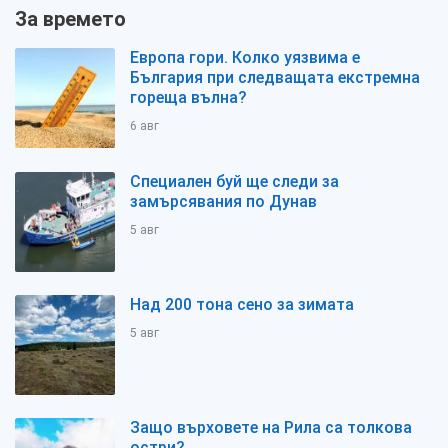
За времето
Европа гори. Колко уязвима е
България при следващата екстремна
гореща вълна?
6 авг
Специален буй ще следи за
замърсявания по Дунав
5 авг
Над 200 тона сено за зимата
5 авг
Защо върховете на Рила са толкова
остри?