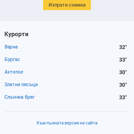
Изпрати снимка
Курорти
Варна
32
°
Бургас
33
°
Ахтопол
30
°
Златни пясъци
30
°
Слънчев бряг
33
°
Към пълната версия на сайта