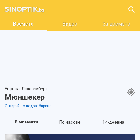
Времето
Видео
За времето
Европа, Люксембург
Мюншекер
Отваряй по подразбиране
В момента
По часове
14-дневна