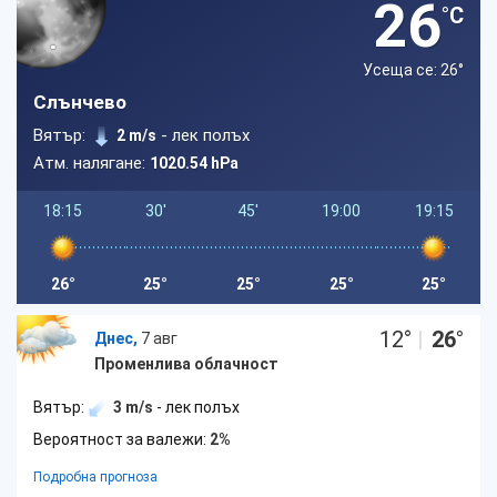
26
°C
Усеща се: 26
°
Слънчево
Вятър:
- лек полъх
2 m/s
Атм. налягане:
1020.54 hPa
18:15
30'
45'
19:00
19:15
26°
25°
25°
25°
25°
12
°
|
26
°
Днес,
7 авг
Променлива облачност
Вятър:
3 m/s
- лек полъх
Вероятност за валежи:
2%
Подробна прогноза