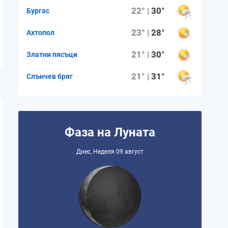
22° |
30°
Бургас
23° |
28°
Ахтопол
21° |
30°
Златни пясъци
21° |
31°
Слънчев бряг
Фаза на Луната
Днес, Неделя 09 август