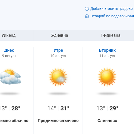
Добави в моите градове
Отваряй по подразбиран
Уикенд
5-дневна
14-дневна
Днес
Утре
Вторник
9 август
10 август
11 август
13°
|
28°
14°
|
31°
13°
|
29°
имно облачно
Предимно слънчево
Слънчево