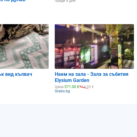
преди 4 дни
ък вид кълвач
Наем на зала - Зала за събития
Elysium Garden
Цена:
571.00 €
714.00 €
Grabo.bg