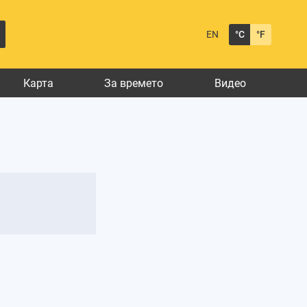
EN
°C
°F
Карта
За времето
Видео