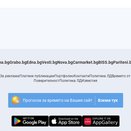
a.bg
Grabo.bg
Edna.bg
Vesti.bg
Nova.bg
Carmarket.bg
BISS.bg
Pariteni.
За реклама
Платени публикации
Портфолио
Контакти
Политика ЛД
Времето от
Поверителност
Политика ЛД
Известия
Прогноза за времето на Вашия сайт
Вземи тук