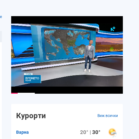
е
Курорти
Виж всички
20° |
30°
Варна