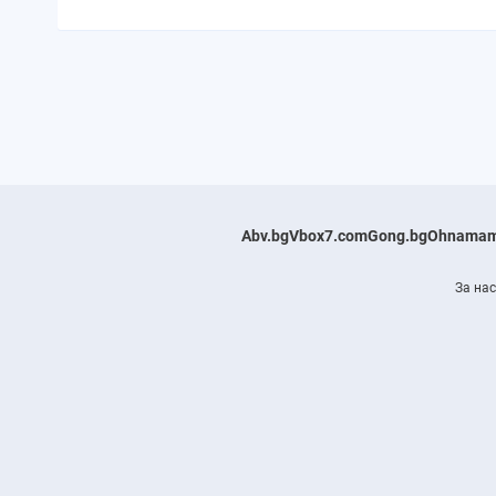
Abv.bg
Vbox7.com
Gong.bg
Ohnamam
За нас