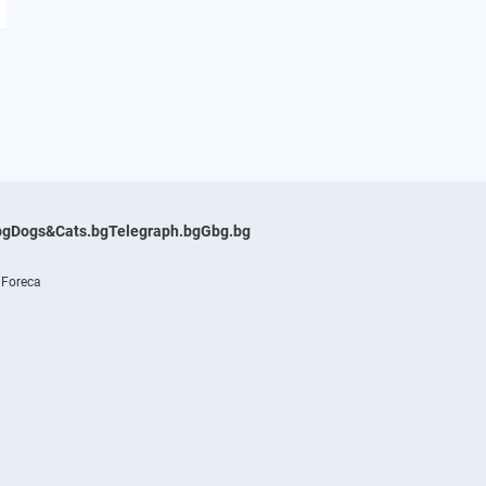
bg
Dogs&Cats.bg
Telegraph.bg
Gbg.bg
 Foreca