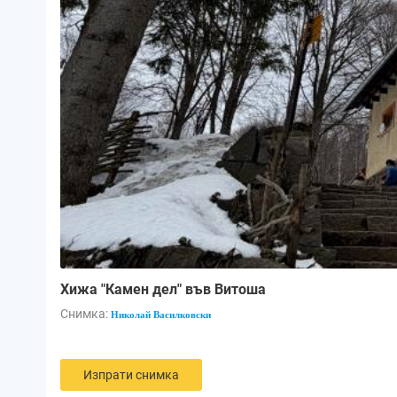
Хижа "Камен дел" във Витоша
Снимка:
Николай Василковски
Изпрати снимка