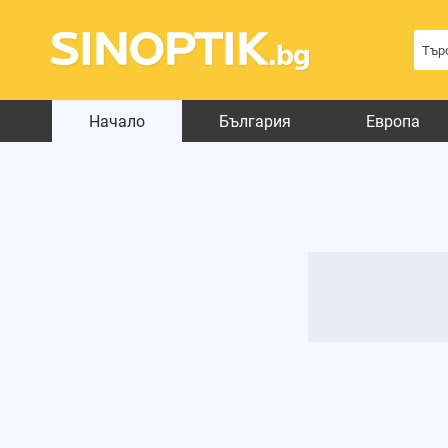
Начало
България
Европа