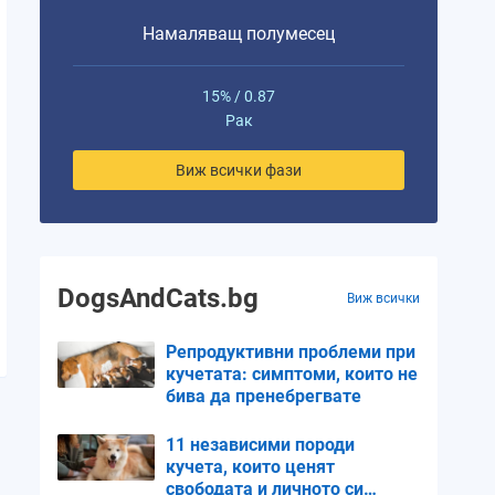
Намаляващ полумесец
15% / 0.87
Рак
Виж всички фази
DogsAndCats.bg
Виж всички
Репродуктивни проблеми при
кучетата: симптоми, които не
бива да пренебрегвате
11 независими породи
кучета, които ценят
свободата и личното си