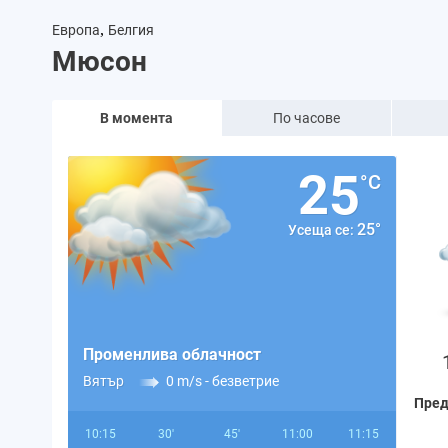
,
Европа
Белгия
Мюсон
В момента
По часове
25
°C
25°
Усеща се:
Променлива облачност
Вятър
0 m/s -
безветрие
Пред
10:15
30'
45'
11:00
11:15